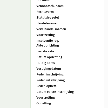
Dochters
Vennootsch. naam
Rechtsvorm
Statutaire zetel
Handelsnamen
Verv. handelsnamen
Voortzetting
Insolventie reg.
Akte oprichting
Laatste akte
Datum oprichting
Huidig adres
Vestigingsdatum
Reden inschrijving
Reden uitschrijving
Reden opheff.
Datum eerste inschrijving
Voortzetting
Opheffing