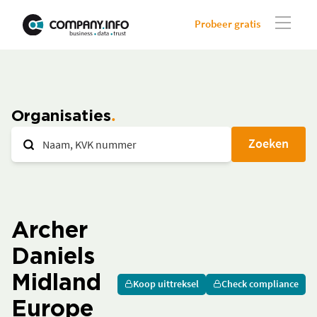
Probeer gratis
Organisaties
Zoeken
Archer
Daniels
Midland
Koop uittreksel
Check compliance
Europe