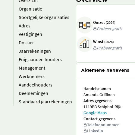
Overview
Overzicht
Organisatie
Soortgelijke organisaties
Omzet
(2024)
Adres
Probeer gratis
Vestigingen
Winst
Dossier
(2024)
Probeer gratis
Jaarrekeningen
Enig aandeelhouders
Management
Algemene gegevens
Werknemers
Aandeelhouders
Handelsnamen
Deelnemingen
Amanda Griffioen
Adres gegevens
Standaard jaarrekeningen
1119PB Schiphol-Rijk
Google Maps
Contact gegevens
Telefoonnummer
Linkedin