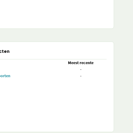
cten
Meest recente
-
porten
-