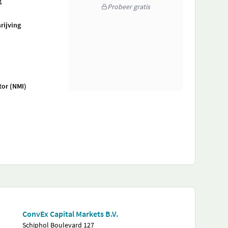
g
Probeer gratis
rijving
tor (NMI)
ConvEx Capital Markets B.V.
Schiphol Boulevard 127