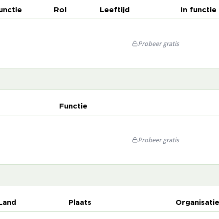
unctie
Rol
Leeftijd
In functie
Probeer gratis
Functie
Probeer gratis
Land
Plaats
Organisati