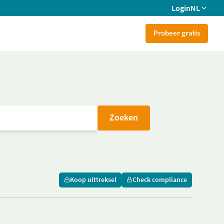
Login
NL
Probeer gratis
Zoeken
Koop uittreksel
Check compliance