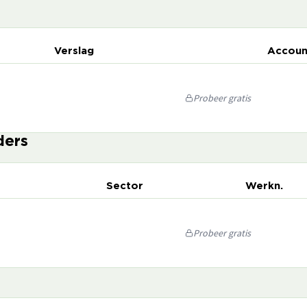
Verslag
Accoun
Probeer gratis
ders
Sector
Werkn.
Probeer gratis