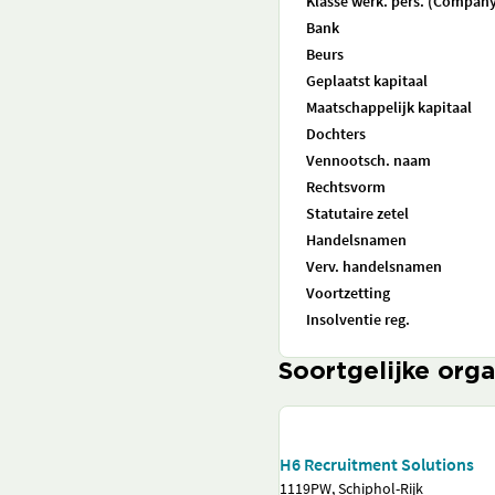
Klasse werk. pers. (Company
Bank
Beurs
Geplaatst kapitaal
Maatschappelijk kapitaal
Dochters
Vennootsch. naam
Rechtsvorm
Statutaire zetel
Handelsnamen
Verv. handelsnamen
Voortzetting
Insolventie reg.
Soortgelijke orga
H6 Recruitment Solutions
1119PW, Schiphol-Rijk