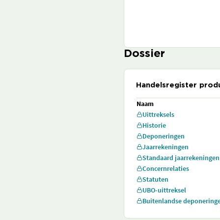
Dossier
Handelsregister prod
Naam
Uittreksels
Historie
Deponeringen
Jaarrekeningen
Standaard jaarrekeningen
Concernrelaties
Statuten
UBO-uittreksel
Buitenlandse deponering