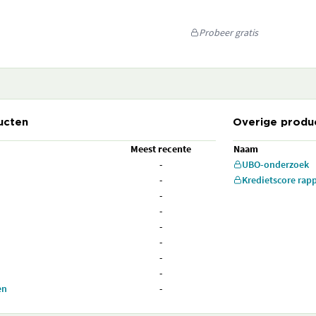
Probeer gratis
ucten
Overige produ
Meest recente
Naam
-
UBO-onderzoek
-
Kredietscore rap
-
-
-
-
-
-
en
-