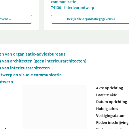
communicatie
74130 - Interieurontwerp
gevens
Bekijk alle organisatiegegevens
iten van organisatie-adviesbureaus
en van architecten (geen interieurarchitecten)
en van interieurarchitecten
ontwerp en visuele communicatie
ontwerp
Akte oprichting
Laatste akte
Datum oprichting
Huidig adres
Vestigingsdatum
Reden inschrijving