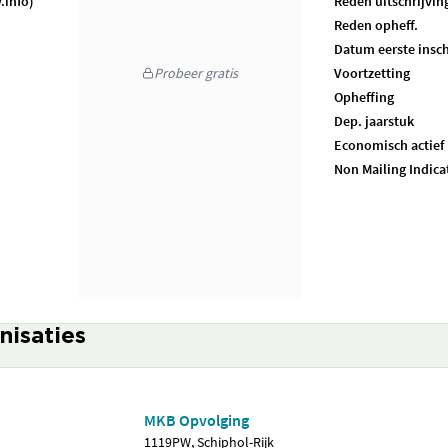
.info)
Reden uitschrijvin
Reden opheff.
Datum eerste insch
Probeer gratis
Voortzetting
Opheffing
Dep. jaarstuk
Economisch actief
Non Mailing Indica
nisaties
MKB Opvolging
1119PW, Schiphol-Rijk