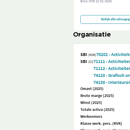
Bron: KVK
12-01-2026
Bekijk alle adresge
Organisatie
SBI
70201 - Activite
(KVK)
SBI
71111 - Activiteit
(CI)
71112 - Activiteit
74120 - Grafisch 
74130 - Interieur
Omzet (2025)
Bruto marge (2025)
Winst (2025)
Totale activa (2025)
Werknemers
Klasse werk. pers. (KVK)