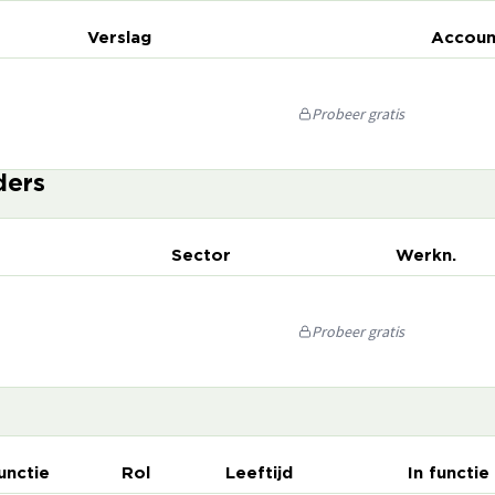
Verslag
Accoun
Probeer gratis
ders
Sector
Werkn.
Probeer gratis
unctie
Rol
Leeftijd
In functie