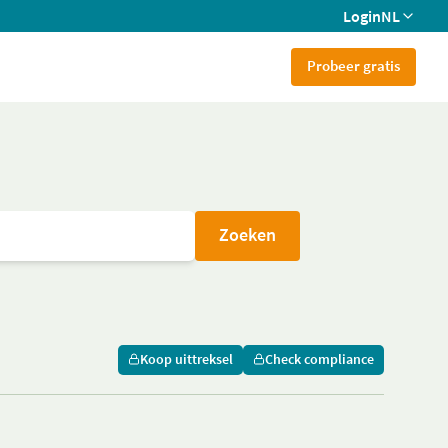
Login
NL
Probeer gratis
Zoeken
Koop uittreksel
Check compliance