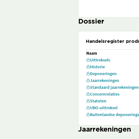
Dossier
Handelsregister prod
Naam
Uittreksels
Historie
Deponeringen
Jaarrekeningen
Standaard jaarrekeningen
Concernrelaties
Statuten
UBO-uittreksel
Buitenlandse deponering
Jaarrekeningen