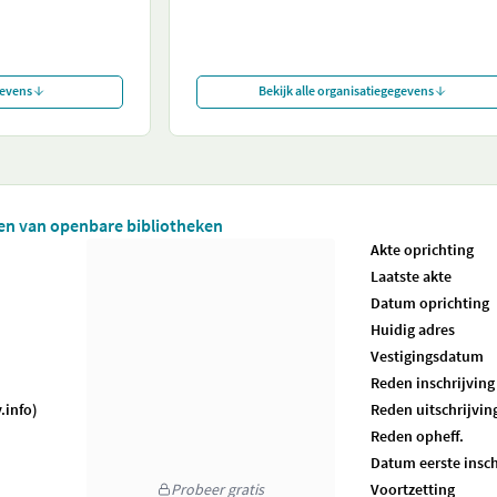
gevens
Bekijk alle organisatiegegevens
iten van openbare bibliotheken
Akte oprichting
Laatste akte
Datum oprichting
Huidig adres
Vestigingsdatum
Reden inschrijving
.info)
Reden uitschrijvin
Reden opheff.
Datum eerste insch
Probeer gratis
Voortzetting