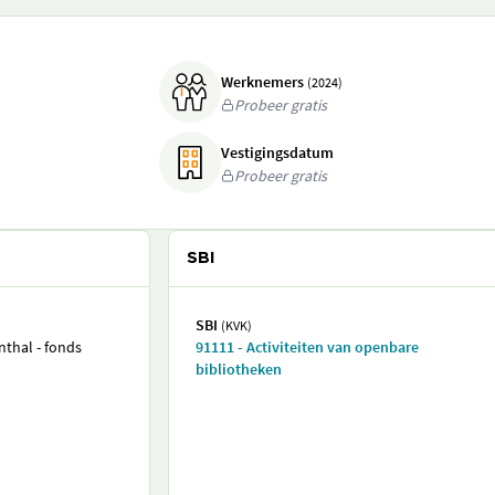
Werknemers
(2024)
Probeer gratis
Vestigingsdatum
Probeer gratis
SBI
SBI
(KVK)
nthal - fonds
91111 - Activiteiten van openbare
bibliotheken