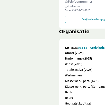
Telefoonnummer
Linkedin
Bron: KVK
24-03-2026
Bekijk alle adresge
Organisatie
SBI
91111 - Activite
(KVK)
Omzet (2025)
Bruto marge (2025)
Winst (2025)
Totale activa (2025)
Werknemers
Klasse werk. pers. (KVK)
Klasse werk. pers. (Company
Bank
Beurs
Geplaatst kapitaal