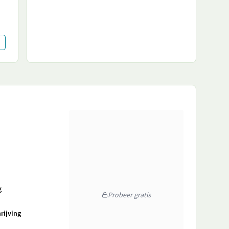
g
Probeer gratis
rijving