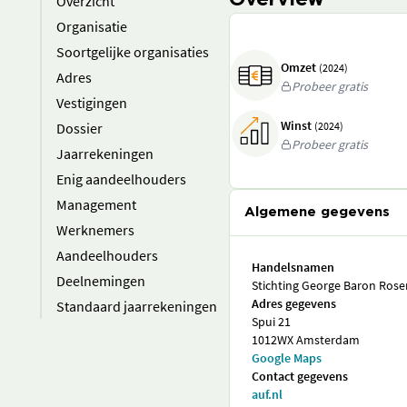
Overview
Overzicht
Organisatie
Soortgelijke organisaties
Omzet
(2024)
Adres
Probeer gratis
Vestigingen
Winst
Dossier
(2024)
Probeer gratis
Jaarrekeningen
Enig aandeelhouders
Management
Algemene gegevens
Werknemers
Aandeelhouders
Handelsnamen
Deelnemingen
Stichting George Baron Rose
Adres gegevens
Standaard jaarrekeningen
Spui 21
1012WX Amsterdam
Google Maps
Contact gegevens
auf.nl