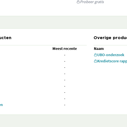
Probeer gratis
ucten
Overige produ
Meest recente
Naam
-
UBO-onderzoek
-
Kredietscore rap
-
-
-
-
-
-
en
-