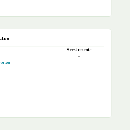
cten
Meest recente
-
porten
-