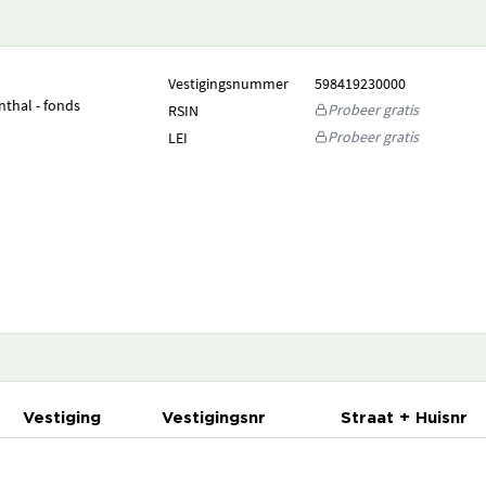
Vestigingsnummer
598419230000
nthal - fonds
Probeer gratis
RSIN
Probeer gratis
LEI
Vestiging
Vestigingsnr
Straat + Huisnr