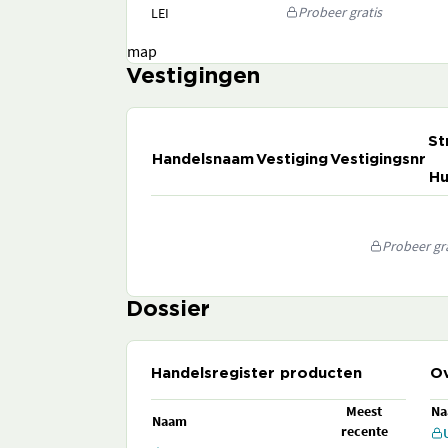
Probeer gratis
LEI
map
Vestigingen
St
Handelsnaam
Vestiging
Vestigingsnr
Hu
Probeer gra
Dossier
Handelsregister producten
Ov
Meest
N
Naam
recente