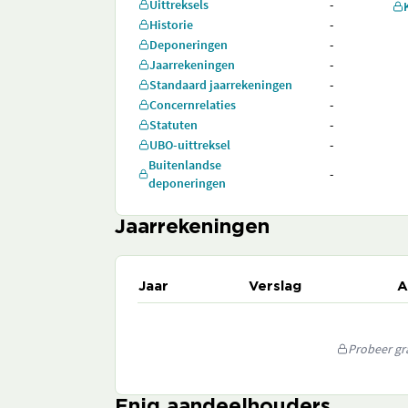
Uittreksels
-
Historie
-
Deponeringen
-
Jaarrekeningen
-
Standaard jaarrekeningen
-
Concernrelaties
-
Statuten
-
UBO-uittreksel
-
Buitenlandse
-
deponeringen
Jaarrekeningen
Jaar
Verslag
A
Probeer gra
Enig aandeelhouders