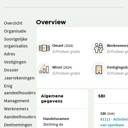
Overview
Overzicht
Organisatie
Soortgelijke
organisaties
Omzet
Werknemer
(2024)
Probeer gratis
Probeer gr
Adres
Vestigingen
Winst
Vestigings
(2024)
Dossier
Probeer gratis
Probeer gr
Jaarrekeningen
Enig
aandeelhouders
Algemene
SBI
Management
gegevens
Werknemers
SBI
(KVK)
Aandeelhouders
Handelsnamen
91111 - Activite
Deelnemingen
Stichting de
van openbare