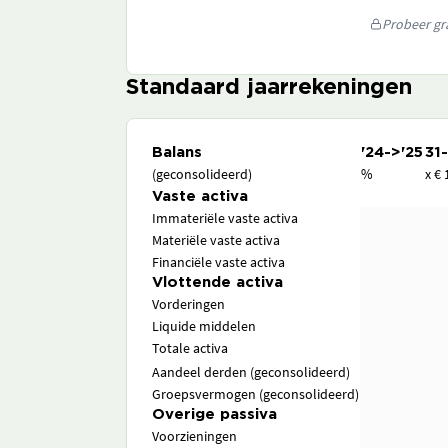
Probeer gra
Standaard jaarrekeningen
Balans
'24->'25
31
(geconsolideerd)
%
x € 
Vaste activa
Immateriële vaste activa
Materiële vaste activa
Financiële vaste activa
Vlottende activa
Vorderingen
Liquide middelen
Totale activa
Aandeel derden (geconsolideerd)
Groepsvermogen (geconsolideerd)
Overige passiva
Voorzieningen