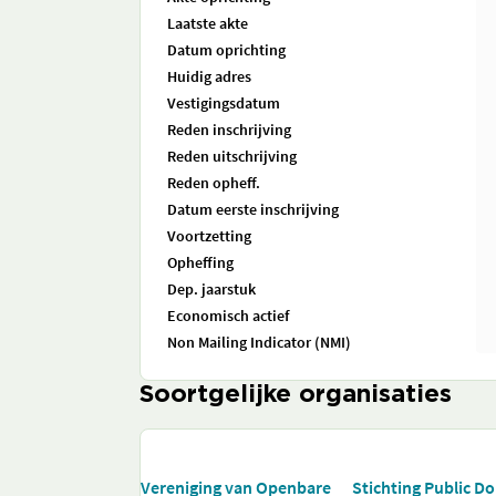
Laatste akte
Datum oprichting
Huidig adres
Vestigingsdatum
Reden inschrijving
Reden uitschrijving
Reden opheff.
Datum eerste inschrijving
Voortzetting
Opheffing
Dep. jaarstuk
Economisch actief
Non Mailing Indicator (NMI)
Soortgelijke organisaties
Vereniging van Openbare
Stichting Public D