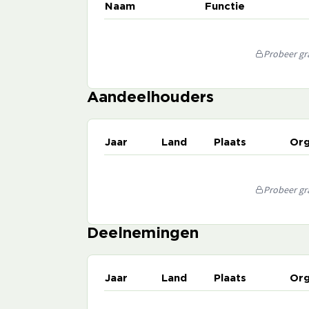
Naam
Functie
Probeer gra
Aandeelhouders
Jaar
Land
Plaats
Org
Probeer gra
Deelnemingen
Jaar
Land
Plaats
Org