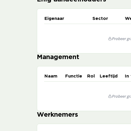
Eigenaar
Sector
We
Probeer gra
Management
Naam
Functie
Rol
Leeftijd
In
Probeer gra
Werknemers