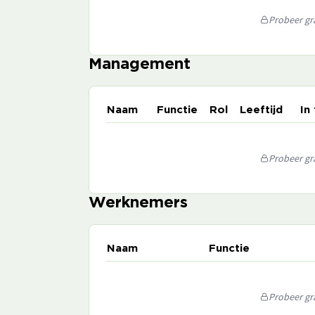
Probeer gra
Management
Naam
Functie
Rol
Leeftijd
In
Probeer gra
Werknemers
Naam
Functie
Probeer gra