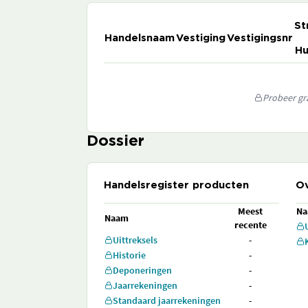
St
Handelsnaam
Vestiging
Vestigingsnr
Hu
Probeer gra
Dossier
Handelsregister producten
Ov
Meest
N
Naam
recente
Uittreksels
-
Historie
-
Deponeringen
-
Jaarrekeningen
-
Standaard jaarrekeningen
-