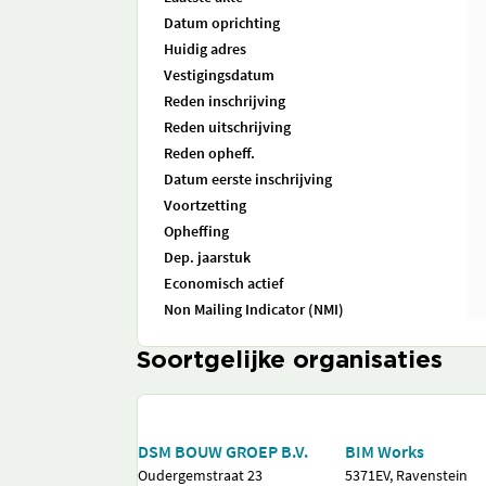
Datum oprichting
Huidig adres
Vestigingsdatum
Reden inschrijving
Reden uitschrijving
Reden opheff.
Datum eerste inschrijving
Voortzetting
Opheffing
Dep. jaarstuk
Economisch actief
Non Mailing Indicator (NMI)
Soortgelijke organisaties
DSM BOUW GROEP B.V.
BIM Works
Oudergemstraat 23
5371EV, Ravenstein