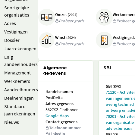
Soortgelijke
organisaties
Omzet
Werknemer
(2024)
Probeer gratis
Probeer gr
Adres
Vestigingen
Winst
Vestigings
(2024)
Dossier
Probeer gratis
Probeer gr
Jaarrekeningen
Enig
aandeelhouders
Algemene
SBI
Management
gegevens
Werknemers
SBI
(KVK)
Aandeelhouders
Handelsnamen
71120 - Activite
Deelnemingen
PosiDelta
van ingenieurs 
Adres gegevens
overig technisc
Standaard
5627SZ Eindhoven
ontwerp en adv
jaarrekeningen
Google Maps
70201 - Activite
Nieuws
Contact gegevens
van organisatie
Telefoonnummer
adviesbureaus
Linkedin
SBI
(CI)