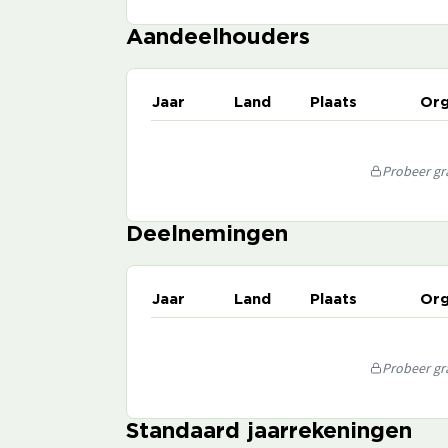
Aandeelhouders
Jaar
Land
Plaats
Org
Probeer gra
Deelnemingen
Jaar
Land
Plaats
Org
Probeer gra
Standaard jaarrekeningen