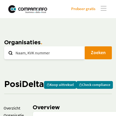
Probeer gratis
Organisaties
Zoeken
PosiDelta
Koop uittreksel
Check compliance
Overview
Overzicht
Organisatie