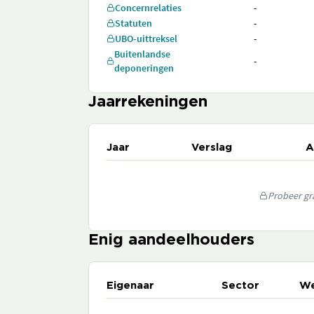
Concernrelaties
-
Statuten
-
UBO-uittreksel
-
Buitenlandse
-
deponeringen
Jaarrekeningen
Jaar
Verslag
A
Probeer gra
Enig aandeelhouders
Eigenaar
Sector
We