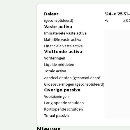
Balans
'24->'25
31
(geconsolideerd)
%
x € 
Vaste activa
Immateriële vaste activa
Materiële vaste activa
Financiële vaste activa
Vlottende activa
Vorderingen
Liquide middelen
Totale activa
Aandeel derden (geconsolideerd)
Groepsvermogen (geconsolideerd)
Overige passiva
Voorzieningen
Langlopende schulden
Kortlopende schulden
Totaal passiva
Nieuws