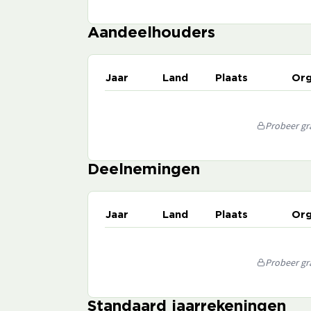
Aandeelhouders
Jaar
Land
Plaats
Org
Probeer gra
Deelnemingen
Jaar
Land
Plaats
Org
Probeer gra
Standaard jaarrekeningen