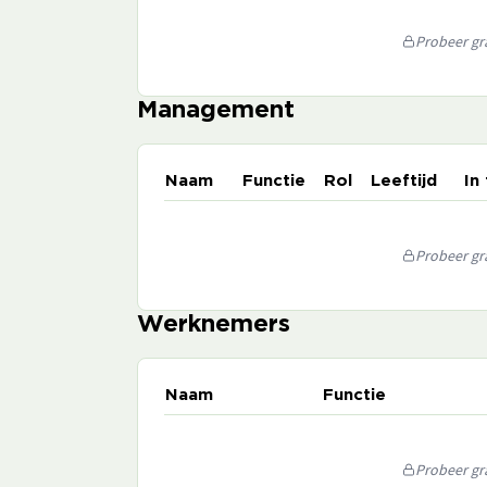
Probeer gra
Management
Naam
Functie
Rol
Leeftijd
In
Probeer gra
Werknemers
Naam
Functie
Probeer gra