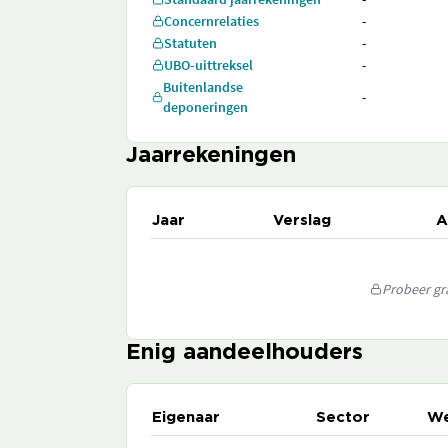
Concernrelaties
-
Statuten
-
UBO-uittreksel
-
Buitenlandse
-
deponeringen
Jaarrekeningen
Jaar
Verslag
A
Probeer gra
Enig aandeelhouders
Eigenaar
Sector
We