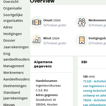
Overview
Overzicht
Organisatie
Soortgelijke
organisaties
Omzet
Werknemer
(2024)
Probeer gratis
Probeer gr
Adres
Vestigingen
Winst
Vestigings
(2024)
Dossier
Probeer gratis
Probeer gr
Jaarrekeningen
Enig
aandeelhouders
Algemene
SBI
Management
gegevens
Werknemers
SBI
(KVK)
Aandeelhouders
Handelsnamen
71120 - Activite
Deelnemingen
Ingenieursbureau
van ingenieurs 
C.S.E. B.V.
overig technisc
Standaard
Adres gegevens
ontwerp en adv
jaarrekeningen
Snoeksloot 16
78202 - Activite
Nieuws
3993HL Houten
van uitleenbur