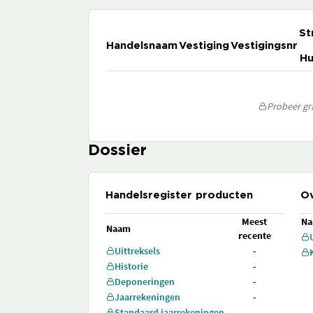
St
Handelsnaam
Vestiging
Vestigingsnr
Hu
Probeer gra
Dossier
Handelsregister producten
Ov
Meest
N
Naam
recente
Uittreksels
-
Historie
-
Deponeringen
-
Jaarrekeningen
-
Standaard jaarrekeningen
-