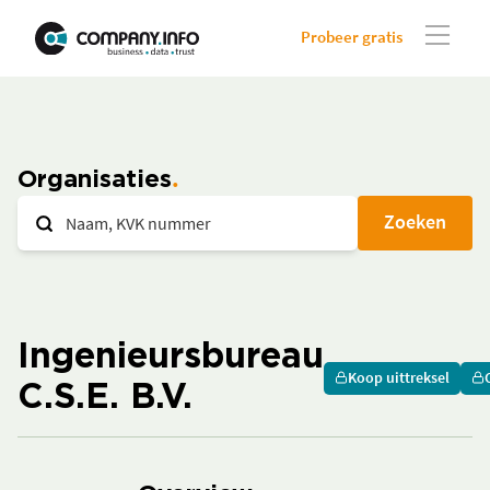
Probeer gratis
Organisaties
Zoeken
Ingenieursbureau
Koop uittreksel
C.S.E. B.V.