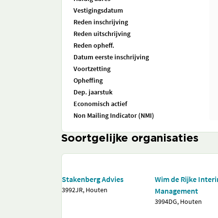
Vestigingsdatum
Reden inschrijving
Reden uitschrijving
Reden opheff.
Datum eerste inschrijving
Voortzetting
Opheffing
Dep. jaarstuk
Economisch actief
Non Mailing Indicator (NMI)
Soortgelijke organisaties
Stakenberg Advies
Wim de Rijke Inter
3992JR, Houten
Management
3994DG, Houten