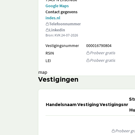
Google Maps
Contact gegevens
indes.nl
Telefoonnummer
Linkedin
Bron: KVK
24-07-2026
Vestigingsnummer
000016790804
Probeer gratis
RSIN
Probeer gratis
LEI
map
Vestigingen
St
Handelsnaam
Vestiging
Vestigingsnr
Hu
Probeer gra