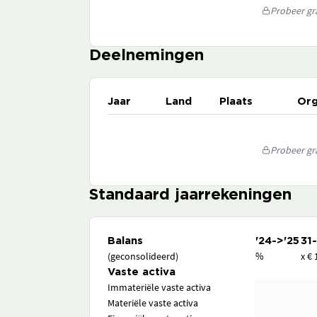
Probeer gra
Deelnemingen
Jaar
Land
Plaats
Org
Probeer gra
Standaard jaarrekeningen
Balans
'24->'25
31
(geconsolideerd)
%
x € 
Vaste activa
Immateriële vaste activa
Materiële vaste activa