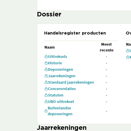
Dossier
Handelsregister producten
Ov
Meest
N
Naam
recente
Uittreksels
-
Historie
-
Deponeringen
-
Jaarrekeningen
-
Standaard jaarrekeningen
-
Concernrelaties
-
Statuten
-
UBO-uittreksel
-
Buitenlandse
-
deponeringen
Jaarrekeningen