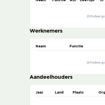
Naam
Functie
Rol
Leeftijd
In
Probeer gra
Werknemers
Naam
Functie
Probeer gra
Aandeelhouders
Jaar
Land
Plaats
Org