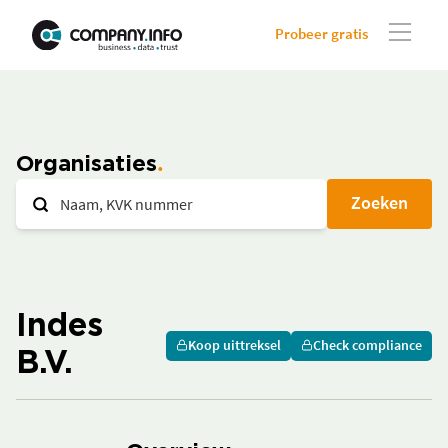
Probeer gratis
Organisaties
Zoeken
Indes
Koop uittreksel
Check compliance
B.V.