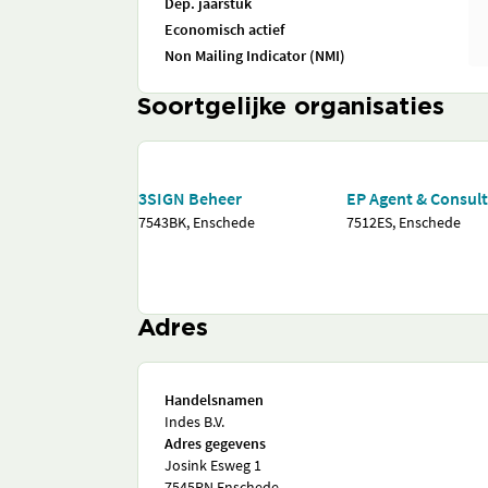
Dep. jaarstuk
Economisch actief
Non Mailing Indicator (NMI)
Soortgelijke organisaties
3SIGN Beheer
EP Agent & Consul
7543BK, Enschede
7512ES, Enschede
Adres
Handelsnamen
Indes B.V.
Adres gegevens
Josink Esweg 1
7545PN Enschede