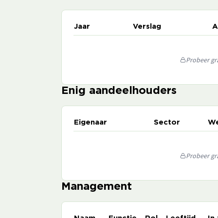
Jaar
Verslag
A
Probeer gra
Enig aandeelhouders
Eigenaar
Sector
We
Probeer gra
Management