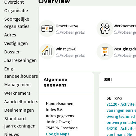
Overview
Overzicht
Organisatie
Soortgelijke
organisaties
Omzet
Werknemer
(2024)
Probeer gratis
Probeer gr
Adres
Vestigingen
Winst
Vestigings
(2024)
Dossier
Probeer gratis
Probeer gr
Jaarrekeningen
Enig
aandeelhouders
Algemene
SBI
Management
gegevens
Werknemers
SBI
(KVK)
Aandeelhouders
Handelsnamen
71120 - Activite
Deelnemingen
Indes B.V.
van ingenieurs 
Adres gegevens
overig technisc
Standaard
Josink Esweg 1
ontwerp en adv
jaarrekeningen
7545PN Enschede
64210 - Activite
Nieuws
Google Maps
van financiële