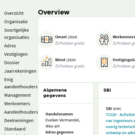
Overview
Overzicht
Organisatie
Soortgelijke
organisaties
Omzet
Werknemer
(2024)
Probeer gratis
Probeer gr
Adres
Vestigingen
Winst
Vestigings
(2024)
Dossier
Probeer gratis
Probeer gr
Jaarrekeningen
Enig
aandeelhouders
Algemene
SBI
Management
gegevens
Werknemers
SBI
(KVK)
Aandeelhouders
Handelsnamen
71120 - Activite
Deelnemingen
Evelien Vermandel,
van ingenieurs 
Ikku-art
overig technisc
Standaard
Adres gegevens
ontwerp en adv