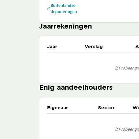
Buitenlandse
-
deponeringen
Jaarrekeningen
Jaar
Verslag
A
Probeer gra
Enig aandeelhouders
Eigenaar
Sector
We
Probeer gra