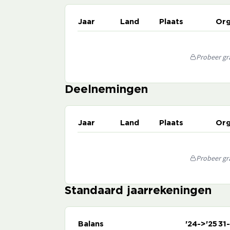
Jaar
Land
Plaats
Org
Probeer gra
Deelnemingen
Jaar
Land
Plaats
Org
Probeer gra
Standaard jaarrekeningen
Balans
'24->'25
31