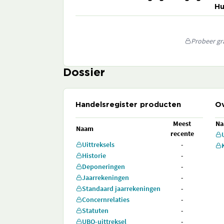
Hu
Probeer gra
Dossier
Handelsregister producten
Ov
Meest
N
Naam
recente
Uittreksels
-
Historie
-
Deponeringen
-
Jaarrekeningen
-
Standaard jaarrekeningen
-
Concernrelaties
-
Statuten
-
UBO-uittreksel
-