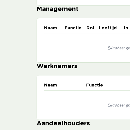
Management
Naam
Functie
Rol
Leeftijd
In
Probeer gra
Werknemers
Naam
Functie
Probeer gra
Aandeelhouders