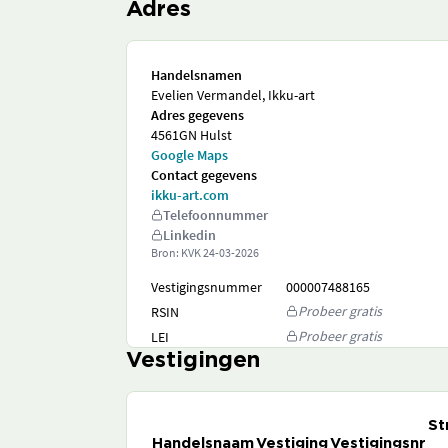
Adres
Handelsnamen
Evelien Vermandel, Ikku-art
Adres gegevens
4561GN Hulst
Google Maps
Contact gegevens
ikku-art.com
Telefoonnummer
Linkedin
Bron: KVK
24-03-2026
Vestigingsnummer
000007488165
Probeer gratis
RSIN
Probeer gratis
LEI
Vestigingen
St
Handelsnaam
Vestiging
Vestigingsnr