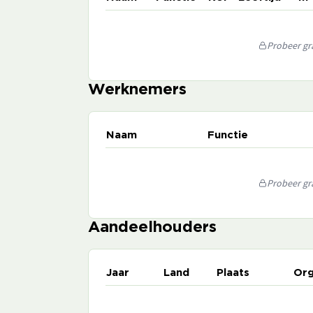
Probeer gra
Werknemers
Naam
Functie
Probeer gra
Aandeelhouders
Jaar
Land
Plaats
Org