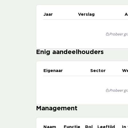
Jaar
Verslag
A
Probeer gra
Enig aandeelhouders
Eigenaar
Sector
We
Probeer gra
Management
Naam
Functie
Rol
Leeftijd
In