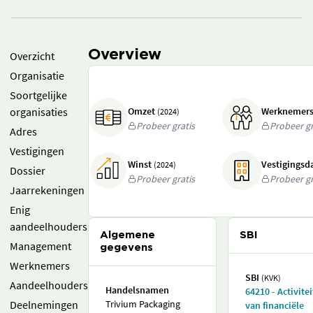
Overview
Overzicht
Organisatie
Soortgelijke
organisaties
Omzet
Werknemer
(2024)
Probeer gratis
Probeer gr
Adres
Vestigingen
Winst
Vestigings
(2024)
Dossier
Probeer gratis
Probeer gr
Jaarrekeningen
Enig
aandeelhouders
Algemene
SBI
Management
gegevens
Werknemers
SBI
(KVK)
Aandeelhouders
Handelsnamen
64210 - Activite
Deelnemingen
Trivium Packaging
van financiële