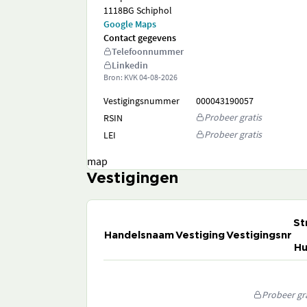
1118BG Schiphol
Google Maps
Contact gegevens
Telefoonnummer
Linkedin
Bron: KVK
04-08-2026
Vestigingsnummer
000043190057
Probeer gratis
RSIN
Probeer gratis
LEI
map
Vestigingen
St
Handelsnaam
Vestiging
Vestigingsnr
Hu
Probeer gra