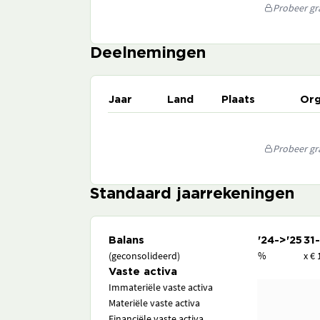
Probeer gra
Deelnemingen
Jaar
Land
Plaats
Org
Probeer gra
Standaard jaarrekeningen
Balans
'24->'25
31
(geconsolideerd)
%
x € 
Vaste activa
Immateriële vaste activa
Materiële vaste activa
Financiële vaste activa