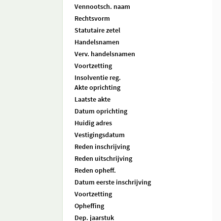
Vennootsch. naam
Rechtsvorm
Statutaire zetel
Handelsnamen
Verv. handelsnamen
Voortzetting
Insolventie reg.
Akte oprichting
Laatste akte
Datum oprichting
Huidig adres
Vestigingsdatum
Reden inschrijving
Reden uitschrijving
Reden opheff.
Datum eerste inschrijving
Voortzetting
Opheffing
Dep. jaarstuk