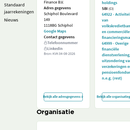
Finance B.V.
holdings
Standaard
Adres gegevens
SBI
(CI)
jaarrekeningen
Schiphol Boulevard
64922 - Activite
Nieuws
149
van
1118BG Schiphol
volkskredietba
Google Maps
en commerciële
Contact gegevens
financieringsm
Telefoonnummer
64999 - Overige
Linkedin
financiële
Bron: KVK
04-08-2026
dienstverlening
uitzondering va
verzekeringen e
pensioenfondse
n.e.g. (rest)
Bekijk alle adresgegevens
Bekijk alle organisati
Organisatie