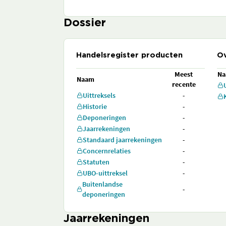
Dossier
Handelsregister producten
Ov
Meest
N
Naam
recente
Uittreksels
-
Historie
-
Deponeringen
-
Jaarrekeningen
-
Standaard jaarrekeningen
-
Concernrelaties
-
Statuten
-
UBO-uittreksel
-
Buitenlandse
-
deponeringen
Jaarrekeningen