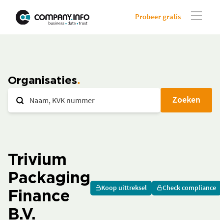
Probeer gratis
Organisaties
Zoeken
Trivium
Packaging
Koop uittreksel
Check compliance
Finance
B.V.