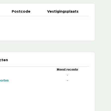
Postcode
Vestigingsplaats
cten
Meest recente
-
porten
-