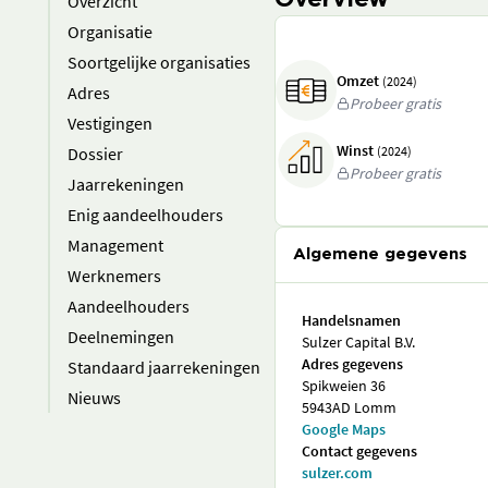
Overview
Overzicht
Organisatie
Soortgelijke organisaties
Omzet
(2024)
Adres
Probeer gratis
Vestigingen
Winst
Dossier
(2024)
Probeer gratis
Jaarrekeningen
Enig aandeelhouders
Management
Algemene gegevens
Werknemers
Aandeelhouders
Handelsnamen
Deelnemingen
Sulzer Capital B.V.
Adres gegevens
Standaard jaarrekeningen
Spikweien 36
Nieuws
5943AD Lomm
Google Maps
Contact gegevens
sulzer.com