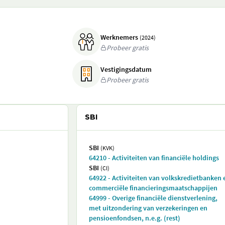
Werknemers
(2024)
Probeer gratis
Vestigingsdatum
Probeer gratis
SBI
SBI
(KVK)
64210 - Activiteiten van financiële holdings
SBI
(CI)
64922 - Activiteiten van volkskredietbanken 
commerciële financieringsmaatschappijen
64999 - Overige financiële dienstverlening,
met uitzondering van verzekeringen en
pensioenfondsen, n.e.g. (rest)