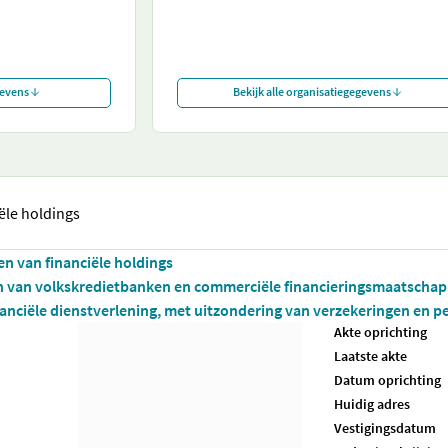
gevens
Bekijk alle organisatiegegevens
ële holdings
ten van financiële holdings
ten van volkskredietbanken en commerciële financieringsmaatschap
nanciële dienstverlening, met uitzondering van verzekeringen en pe
Akte oprichting
Laatste akte
Datum oprichting
Huidig adres
Vestigingsdatum