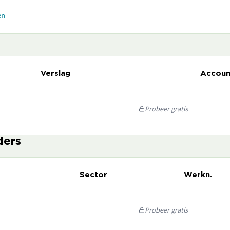
-
en
-
Verslag
Accoun
Probeer gratis
ders
Sector
Werkn.
Probeer gratis