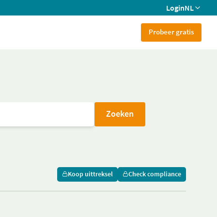
Login
NL
Probeer gratis
Zoeken
Koop uittreksel
Check compliance