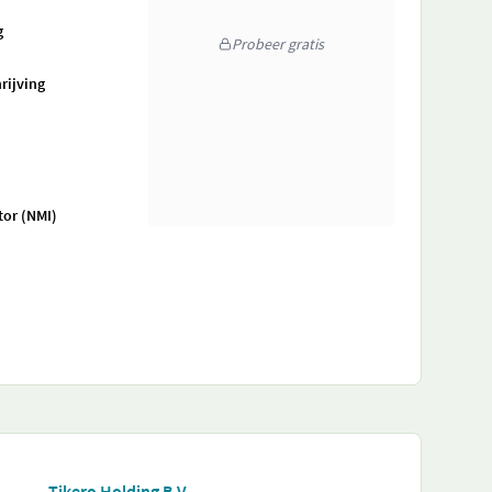
g
Probeer gratis
rijving
tor (NMI)
Tikero Holding B.V.