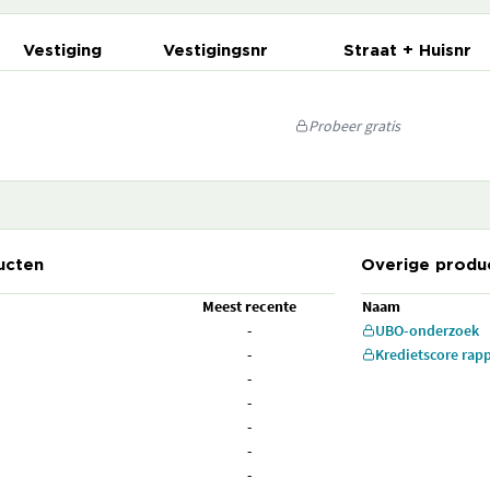
Vestiging
Vestigingsnr
Straat + Huisnr
Probeer gratis
ucten
Overige produ
Meest recente
Naam
-
UBO-onderzoek
-
Kredietscore rap
-
-
-
-
-