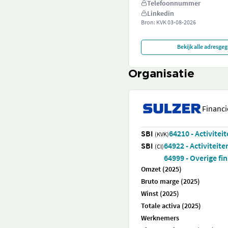
Telefoonnummer
Linkedin
Bron: KVK
03-08-2026
Bekijk alle adresge
Organisatie
Financi
SBI
64210 - Activitei
(KVK)
SBI
64922 - Activitei
(CI)
64999 - Overige fi
Omzet (2025)
Bruto marge (2025)
Winst (2025)
Totale activa (2025)
Werknemers