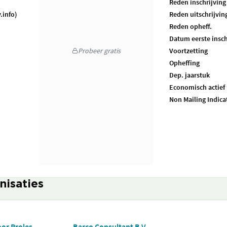
Reden inschrijving
.info)
Reden uitschrijvin
Reden opheff.
Datum eerste insch
Probeer gratis
Voortzetting
Opheffing
Dep. jaarstuk
Economisch actief
Non Mailing Indica
nisaties
oor Proles
Barco Consultant B.V.