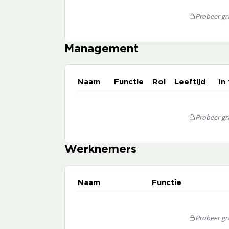
Probeer gra
Management
Naam
Functie
Rol
Leeftijd
In
Probeer gra
Werknemers
Naam
Functie
Probeer gra