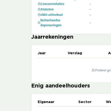
Concernrelaties
-
Statuten
-
UBO-uittreksel
-
Buitenlandse
-
deponeringen
Jaarrekeningen
Jaar
Verslag
A
Probeer gra
Enig aandeelhouders
Eigenaar
Sector
We