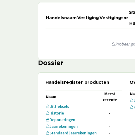
St
Handelsnaam
Vestiging
Vestigingsnr
Hu
Probeer gra
Dossier
Handelsregister producten
Ov
Meest
N
Naam
recente
Uittreksels
-
Historie
-
Deponeringen
-
Jaarrekeningen
-
Standaard jaarrekeningen
-