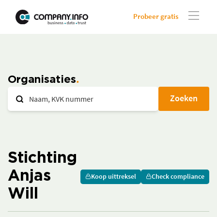
Probeer gratis
Organisaties
Zoeken
Stichting
Anjas
Koop uittreksel
Check compliance
Will