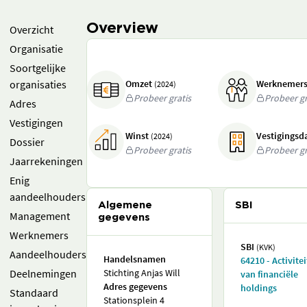
Overview
Overzicht
Organisatie
Soortgelijke
organisaties
Omzet
Werknemer
(2024)
Probeer gratis
Probeer gr
Adres
Vestigingen
Winst
Vestigings
(2024)
Dossier
Probeer gratis
Probeer gr
Jaarrekeningen
Enig
aandeelhouders
Algemene
SBI
Management
gegevens
Werknemers
SBI
(KVK)
Aandeelhouders
Handelsnamen
64210 - Activite
Deelnemingen
Stichting Anjas Will
van financiële
Adres gegevens
holdings
Standaard
Stationsplein 4