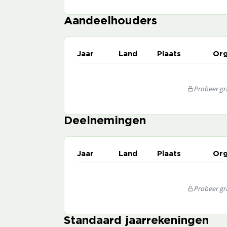
Aandeelhouders
Jaar
Land
Plaats
Org
Probeer gra
Deelnemingen
Jaar
Land
Plaats
Org
Probeer gra
Standaard jaarrekeningen