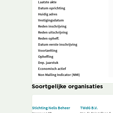
Laatste akte
Datum oprichting
Huidig adres
Vestigingsdatum
Reden inschrijving
Reden uitschrijving
Reden opheff.
Datum eerste inschrijving
Voortzetting
Opheffing
Dep. jaarstuk
Economisch actief
Non Mailing Indicator (NMI)
Soortgelijke organisaties
Stichting Nelis Beheer
TWdG B.V.