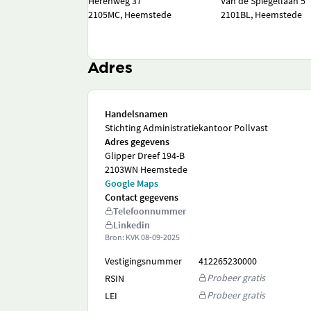
Herenweg 37
Van de Spiegellaan 5
2105MC, Heemstede
2101BL, Heemstede
Adres
Handelsnamen
Stichting Administratiekantoor Pollvast
Adres gegevens
Glipper Dreef 194-B
2103WN Heemstede
Google Maps
Contact gegevens
Telefoonnummer
Linkedin
Bron: KVK
08-09-2025
Vestigingsnummer
412265230000
Probeer gratis
RSIN
Probeer gratis
LEI