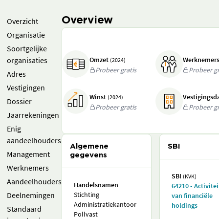
Overview
Overzicht
Organisatie
Soortgelijke
organisaties
Omzet
Werknemer
(2024)
Probeer gratis
Probeer gr
Adres
Vestigingen
Winst
Vestigings
(2024)
Dossier
Probeer gratis
Probeer gr
Jaarrekeningen
Enig
aandeelhouders
Algemene
SBI
Management
gegevens
Werknemers
SBI
(KVK)
Aandeelhouders
Handelsnamen
64210 - Activite
Deelnemingen
Stichting
van financiële
Administratiekantoor
holdings
Standaard
Pollvast