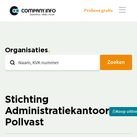
Probeer gratis
Organisaties
Zoeken
Stichting
Administratiekantoor
Koop uittre
Pollvast