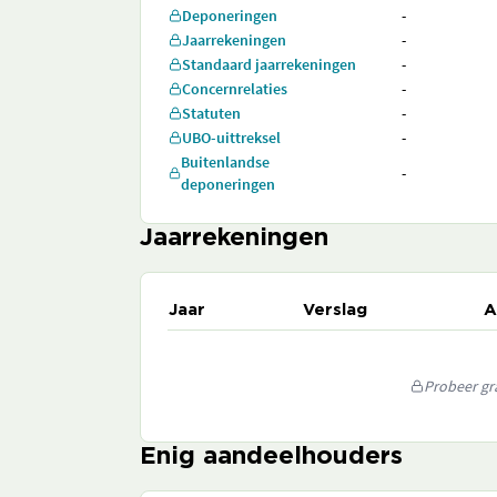
Deponeringen
-
Jaarrekeningen
-
Standaard jaarrekeningen
-
Concernrelaties
-
Statuten
-
UBO-uittreksel
-
Buitenlandse
-
deponeringen
Jaarrekeningen
Jaar
Verslag
A
Probeer gra
Enig aandeelhouders