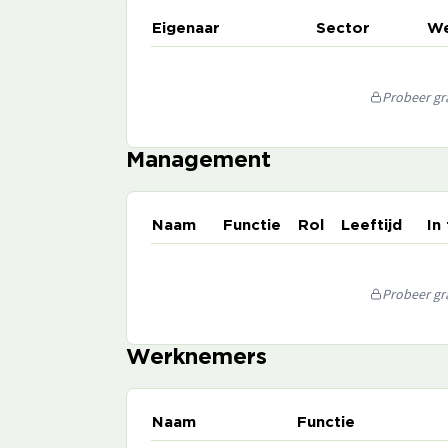
Eigenaar
Sector
We
Probeer gra
Management
Naam
Functie
Rol
Leeftijd
In
Probeer gra
Werknemers
Naam
Functie