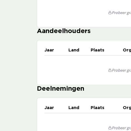
Probeer gra
Aandeelhouders
Jaar
Land
Plaats
Org
Probeer gra
Deelnemingen
Jaar
Land
Plaats
Org
Probeer gra