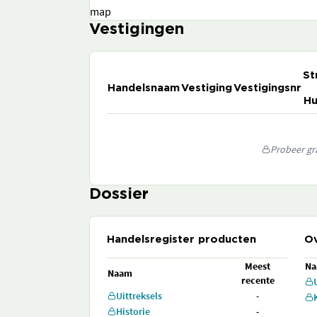
map
Vestigingen
St
Handelsnaam
Vestiging
Vestigingsnr
Hu
Probeer gra
Dossier
Handelsregister producten
Ov
Meest
N
Naam
recente
Uittreksels
-
Historie
-