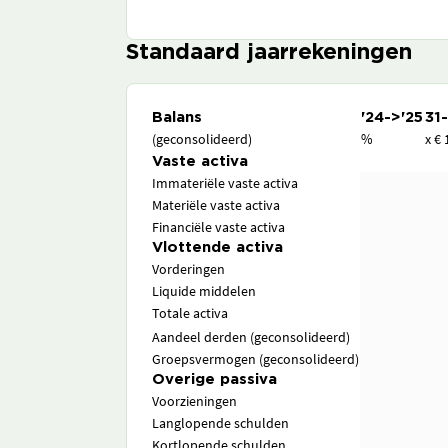
Standaard jaarrekeningen
Balans
'24->'25
31
(geconsolideerd)
%
x € 
Vaste activa
Immateriële vaste activa
Materiële vaste activa
Financiële vaste activa
Vlottende activa
Vorderingen
Liquide middelen
Totale activa
Aandeel derden (geconsolideerd)
Groepsvermogen (geconsolideerd)
Overige passiva
Voorzieningen
Langlopende schulden
Kortlopende schulden