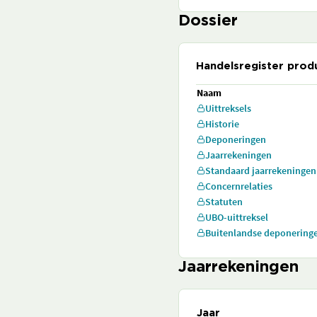
Dossier
Handelsregister prod
Naam
Uittreksels
Historie
Deponeringen
Jaarrekeningen
Standaard jaarrekeningen
Concernrelaties
Statuten
UBO-uittreksel
Buitenlandse deponering
Jaarrekeningen
Jaar