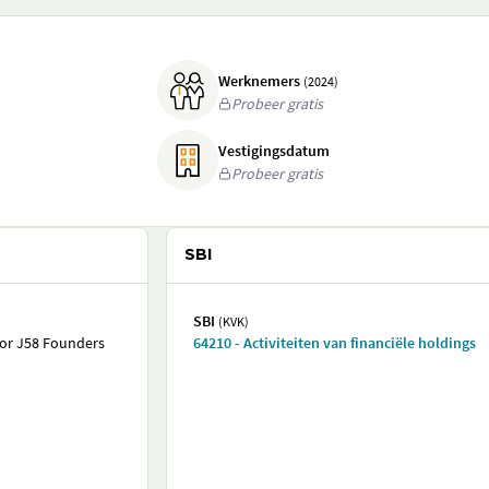
Werknemers
(2024)
Probeer gratis
Vestigingsdatum
Probeer gratis
SBI
SBI
(KVK)
oor J58 Founders
64210 - Activiteiten van financiële holdings