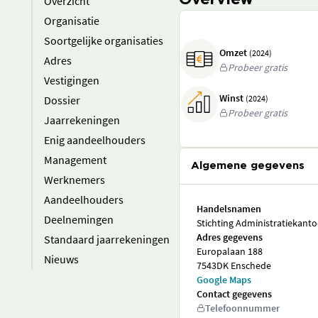
Overview
Overzicht
Organisatie
Soortgelijke organisaties
Omzet
(2024)
Adres
Probeer gratis
Vestigingen
Winst
Dossier
(2024)
Probeer gratis
Jaarrekeningen
Enig aandeelhouders
Management
Algemene gegevens
Werknemers
Aandeelhouders
Handelsnamen
Deelnemingen
Stichting Administratiekant
Adres gegevens
Standaard jaarrekeningen
Europalaan 188
Nieuws
7543DK Enschede
Google Maps
Contact gegevens
Telefoonnummer