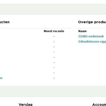
ucten
Overige produ
Meest recente
Naam
-
UBO-onderzoek
-
Kredietscore rap
-
-
-
-
-
-
en
-
Verslag
Accoun