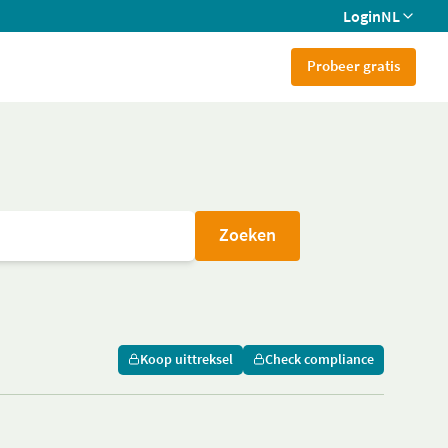
Login
NL
Probeer gratis
Zoeken
Koop uittreksel
Check compliance