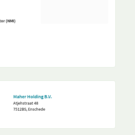
tor (NMI)
Maher Holding B.V.
Atjehstraat 48
7512BS, Enschede