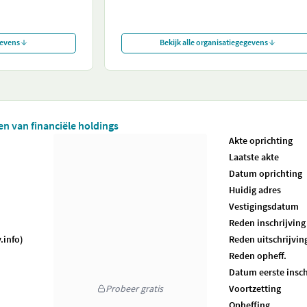
gevens
Bekijk alle organisatiegegevens
ten van financiële holdings
Akte oprichting
Laatste akte
Datum oprichting
Huidig adres
Vestigingsdatum
Reden inschrijving
.info)
Reden uitschrijvin
Reden opheff.
Datum eerste insch
Probeer gratis
Voortzetting
Opheffing