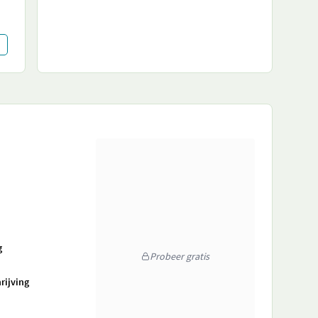
g
Probeer gratis
rijving