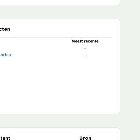
cten
Meest recente
-
porten
-
tant
Bron