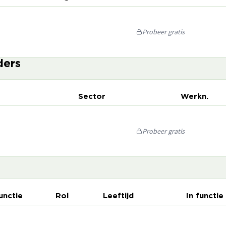
Probeer gratis
ders
Sector
Werkn.
Probeer gratis
unctie
Rol
Leeftijd
In functie