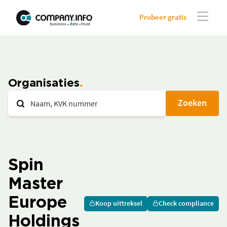
Probeer gratis
Organisaties
Zoeken
Spin
Master
Europe
Koop uittreksel
Check compliance
Holdings