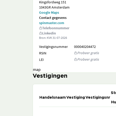
Kingsfordweg 151
1043GR Amsterdam
Google Maps
Contact gegevens
spinmaster.com
Telefoonnummer
Linkedin
Bron: KVK
31-07-2026
Vestigingsnummer
000040204472
Probeer gratis
RSIN
Probeer gratis
LEI
map
Vestigingen
St
Handelsnaam
Vestiging
Vestigingsnr
Hu