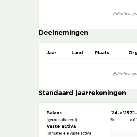
Probeer gra
Deelnemingen
Jaar
Land
Plaats
Org
Probeer gra
Standaard jaarrekeningen
Balans
'24->'25
31
(geconsolideerd)
%
x € 
Vaste activa
Immateriële vaste activa