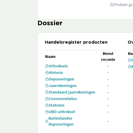
Probeer gra
Dossier
Handelsregister producten
Ov
Meest
N
Naam
recente
Uittreksels
-
Historie
-
Deponeringen
-
Jaarrekeningen
-
Standaard jaarrekeningen
-
Concernrelaties
-
Statuten
-
UBO-uittreksel
-
Buitenlandse
-
deponeringen