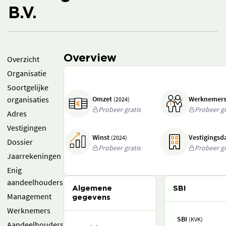
B.V.
Overview
Overzicht
Organisatie
Soortgelijke
organisaties
Omzet
Werknemer
(2024)
Probeer gratis
Probeer gr
Adres
Vestigingen
Winst
Vestigings
(2024)
Dossier
Probeer gratis
Probeer gr
Jaarrekeningen
Enig
aandeelhouders
Algemene
SBI
Management
gegevens
Werknemers
SBI
(KVK)
Aandeelhouders