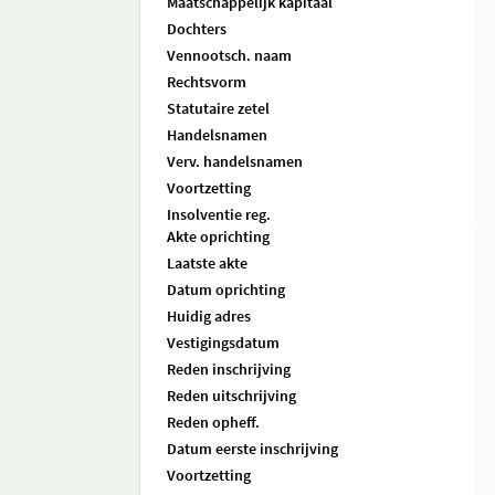
Maatschappelijk kapitaal
Dochters
Vennootsch. naam
Rechtsvorm
Statutaire zetel
Handelsnamen
Verv. handelsnamen
Voortzetting
Insolventie reg.
Akte oprichting
Laatste akte
Datum oprichting
Huidig adres
Vestigingsdatum
Reden inschrijving
Reden uitschrijving
Reden opheff.
Datum eerste inschrijving
Voortzetting