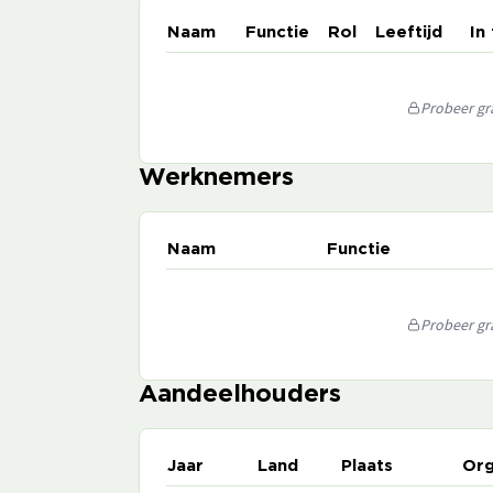
Naam
Functie
Rol
Leeftijd
In
Probeer gra
Werknemers
Naam
Functie
Probeer gra
Aandeelhouders
Jaar
Land
Plaats
Org