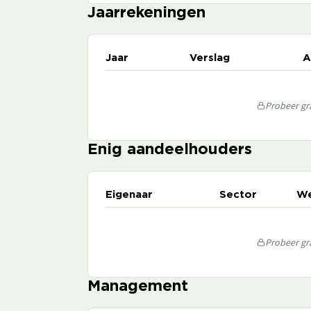
Jaarrekeningen
Jaar
Verslag
A
Probeer gra
Enig aandeelhouders
Eigenaar
Sector
We
Probeer gra
Management