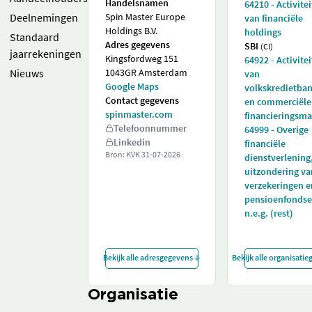
Handelsnamen
64210 - Activite
Deelnemingen
Spin Master Europe
van financiële
Holdings B.V.
holdings
Standaard
Adres gegevens
SBI
(CI)
jaarrekeningen
Kingsfordweg 151
64922 - Activite
Nieuws
1043GR Amsterdam
van
Google Maps
volkskredietba
Contact gegevens
en commerciële
spinmaster.com
financieringsm
Telefoonnummer
64999 - Overige
Linkedin
financiële
Bron: KVK
31-07-2026
dienstverlening
uitzondering va
verzekeringen e
pensioenfondse
n.e.g. (rest)
Bekijk alle adresgegevens
Bekijk alle organisati
Organisatie