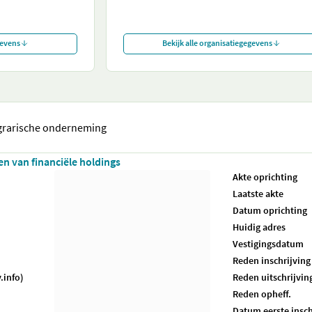
gevens
Bekijk alle organisatiegegevens
agrarische onderneming
ten van financiële holdings
Akte oprichting
Laatste akte
Datum oprichting
Huidig adres
Vestigingsdatum
Reden inschrijving
.info)
Reden uitschrijvin
Reden opheff.
Datum eerste insch