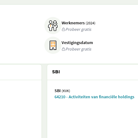
Werknemers
(2024)
Probeer gratis
Vestigingsdatum
Probeer gratis
SBI
SBI
(KVK)
64210 - Activiteiten van financiële holdings