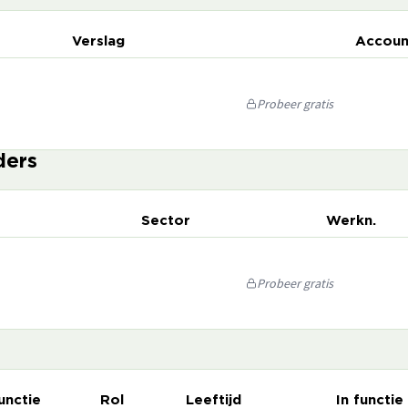
Verslag
Accoun
Probeer gratis
ders
Sector
Werkn.
Probeer gratis
unctie
Rol
Leeftijd
In functie