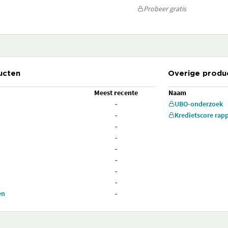
Probeer gratis
ucten
Overige produ
Meest recente
Naam
-
UBO-onderzoek
-
Kredietscore rap
-
-
-
-
-
-
en
-