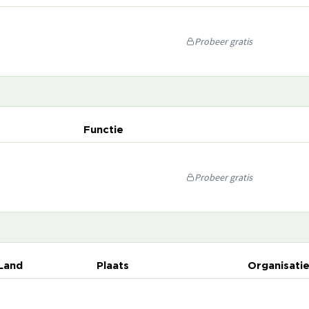
Probeer gratis
Functie
Probeer gratis
Land
Plaats
Organisati