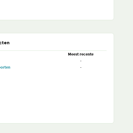
cten
Meest recente
-
porten
-