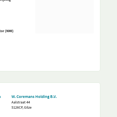
tor (NMI)
n
W. Coremans Holding B.V.
Aalstraat 44
5126CP, Gilze