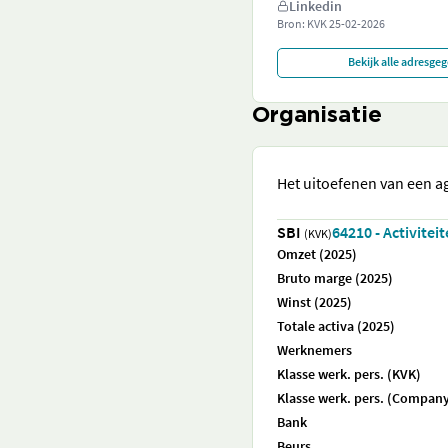
Linkedin
Bron: KVK
25-02-2026
Bekijk alle adresge
Organisatie
Het uitoefenen van een 
SBI
64210 - Activitei
(KVK)
Omzet (2025)
Bruto marge (2025)
Winst (2025)
Totale activa (2025)
Werknemers
Klasse werk. pers. (KVK)
Klasse werk. pers. (Company
Bank
Beurs