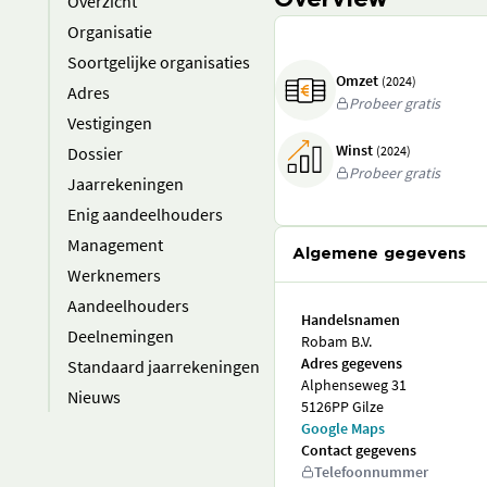
Overview
Overzicht
Organisatie
Soortgelijke organisaties
Omzet
(2024)
Adres
Probeer gratis
Vestigingen
Winst
Dossier
(2024)
Probeer gratis
Jaarrekeningen
Enig aandeelhouders
Management
Algemene gegevens
Werknemers
Aandeelhouders
Handelsnamen
Deelnemingen
Robam B.V.
Adres gegevens
Standaard jaarrekeningen
Alphenseweg 31
Nieuws
5126PP Gilze
Google Maps
Contact gegevens
Telefoonnummer