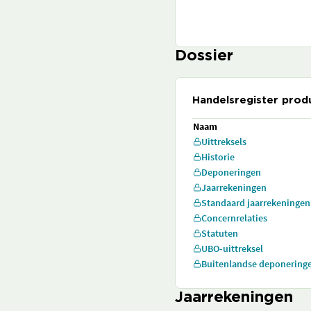
Dossier
Handelsregister prod
Naam
Uittreksels
Historie
Deponeringen
Jaarrekeningen
Standaard jaarrekeningen
Concernrelaties
Statuten
UBO-uittreksel
Buitenlandse deponering
Jaarrekeningen