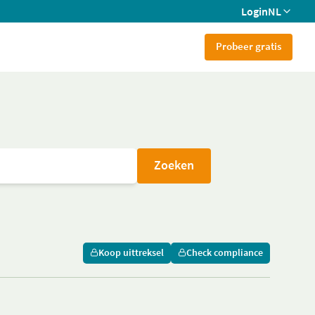
Login
NL
Probeer gratis
Zoeken
Koop uittreksel
Check compliance