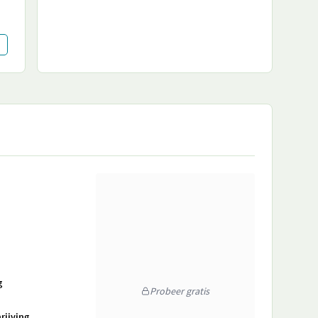
g
Probeer gratis
rijving