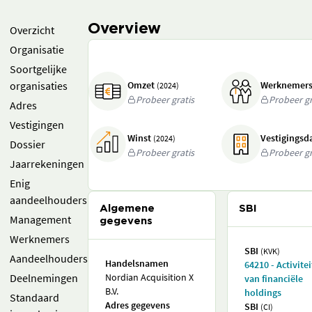
Overview
Overzicht
Organisatie
Soortgelijke
organisaties
Omzet
Werknemer
(2024)
Probeer gratis
Probeer gr
Adres
Vestigingen
Winst
Vestigings
(2024)
Dossier
Probeer gratis
Probeer gr
Jaarrekeningen
Enig
aandeelhouders
Algemene
SBI
Management
gegevens
Werknemers
SBI
(KVK)
Aandeelhouders
Handelsnamen
64210 - Activite
Deelnemingen
Nordian Acquisition X
van financiële
B.V.
holdings
Standaard
Adres gegevens
SBI
(CI)