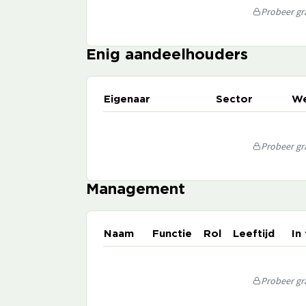
Probeer gra
Enig aandeelhouders
Eigenaar
Sector
We
Probeer gra
Management
Naam
Functie
Rol
Leeftijd
In
Probeer gra