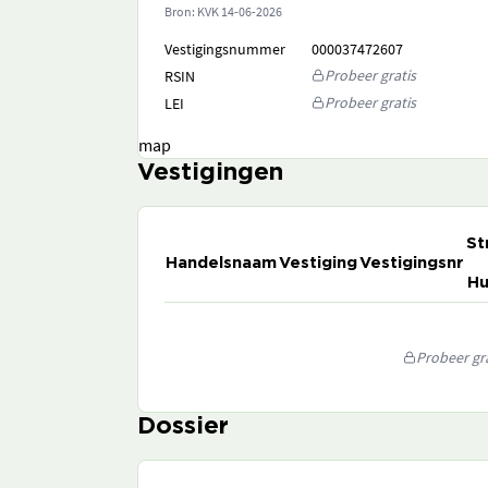
Bron: KVK
14-06-2026
Vestigingsnummer
000037472607
Probeer gratis
RSIN
Probeer gratis
LEI
map
Vestigingen
St
Handelsnaam
Vestiging
Vestigingsnr
Hu
Probeer gra
Dossier