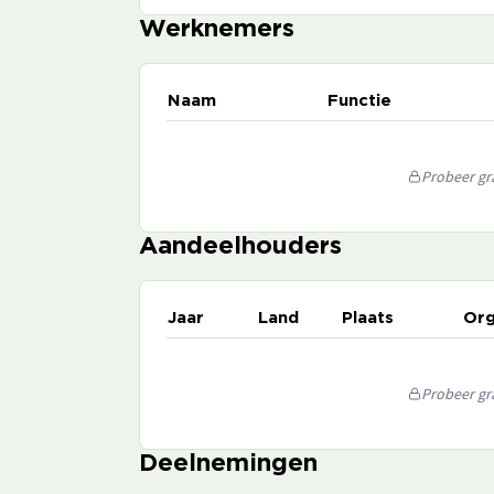
Werknemers
Naam
Functie
Probeer gra
Aandeelhouders
Jaar
Land
Plaats
Org
Probeer gra
Deelnemingen