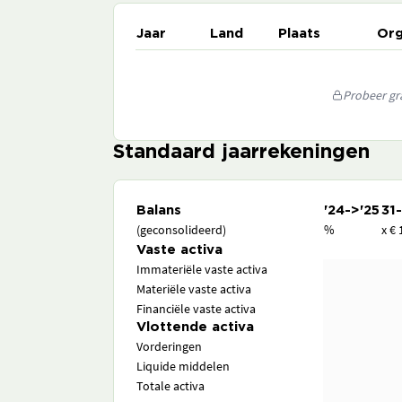
Jaar
Land
Plaats
Org
Probeer gra
Standaard jaarrekeningen
Balans
'24->'25
31
(geconsolideerd)
%
x € 
Vaste activa
Immateriële vaste activa
Materiële vaste activa
Financiële vaste activa
Vlottende activa
Vorderingen
Liquide middelen
Totale activa