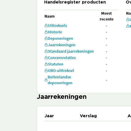
Handelsregister producten
Ov
Meest
N
Naam
recente
Uittreksels
-
Historie
-
Deponeringen
-
Jaarrekeningen
-
Standaard jaarrekeningen
-
Concernrelaties
-
Statuten
-
UBO-uittreksel
-
Buitenlandse
-
deponeringen
Jaarrekeningen
Jaar
Verslag
A