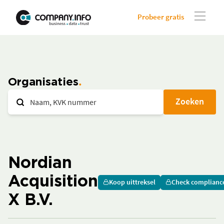
Probeer gratis
Organisaties
Zoeken
Nordian
Acquisition
Koop uittreksel
Check complianc
X B.V.