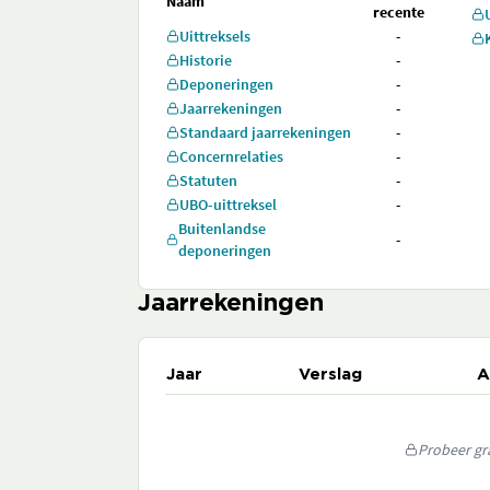
Naam
recente
Uittreksels
-
Historie
-
Deponeringen
-
Jaarrekeningen
-
Standaard jaarrekeningen
-
Concernrelaties
-
Statuten
-
UBO-uittreksel
-
Buitenlandse
-
deponeringen
Jaarrekeningen
Jaar
Verslag
A
Probeer gra