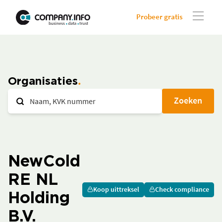
Probeer gratis
Organisaties
Zoeken
NewCold
RE NL
Koop uittreksel
Check compliance
Holding
B.V.