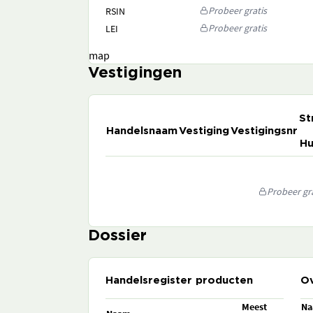
Probeer gratis
RSIN
Probeer gratis
LEI
map
Vestigingen
St
Handelsnaam
Vestiging
Vestigingsnr
Hu
Probeer gra
Dossier
Handelsregister producten
Ov
Meest
N