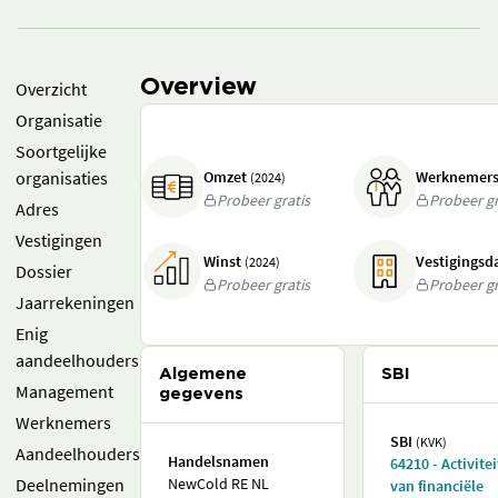
Overview
Overzicht
Organisatie
Soortgelijke
organisaties
Omzet
Werknemer
(2024)
Probeer gratis
Probeer gr
Adres
Vestigingen
Winst
Vestigings
(2024)
Dossier
Probeer gratis
Probeer gr
Jaarrekeningen
Enig
aandeelhouders
Algemene
SBI
Management
gegevens
Werknemers
SBI
(KVK)
Aandeelhouders
Handelsnamen
64210 - Activite
Deelnemingen
NewCold RE NL
van financiële