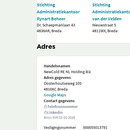
Stichting
Stichting
Administratiekantoor
Administratiekanto
Rynart Beheer
van der Velden
Dr. Schaepmanlaan 43
Nieuwstraat 5
4836AR, Breda
4811WX, Breda
Adres
Handelsnamen
NewCold RE NL Holding B.V.
Adres gegevens
Oosterhoutseweg 105
4816KC Breda
Google Maps
Contact gegevens
Telefoonnummer
Linkedin
Bron: KVK
02-01-2026
Vestigingsnummer
000055013791