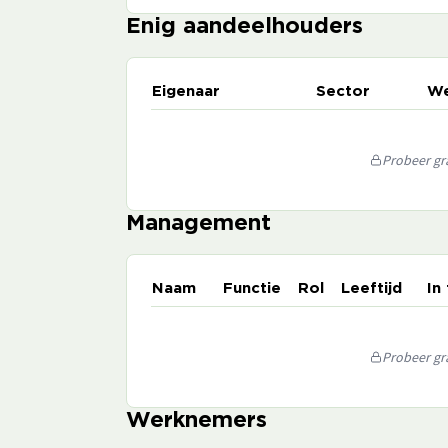
Enig aandeelhouders
Eigenaar
Sector
We
Probeer gra
Management
Naam
Functie
Rol
Leeftijd
In
Probeer gra
Werknemers