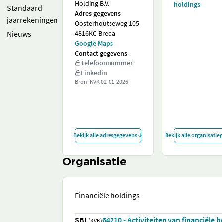
Holding B.V.
holdings
Standaard
Adres gegevens
jaarrekeningen
Oosterhoutseweg 105
Nieuws
4816KC Breda
Google Maps
Contact gegevens
Telefoonnummer
Linkedin
Bron: KVK
02-01-2026
Bekijk alle adresgegevens
Bekijk alle organisati
Organisatie
Financiële holdings
SBI
64210 - Activiteiten van financiële 
(KVK)