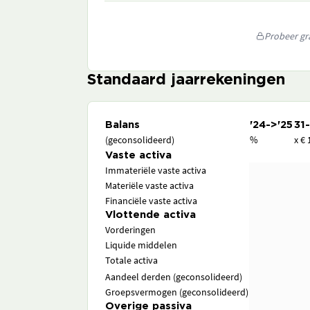
Probeer gra
Standaard jaarrekeningen
Balans
'24->'25
31
(geconsolideerd)
%
x € 
Vaste activa
Immateriële vaste activa
Materiële vaste activa
Financiële vaste activa
Vlottende activa
Vorderingen
Liquide middelen
Totale activa
Aandeel derden (geconsolideerd)
Groepsvermogen (geconsolideerd)
Overige passiva