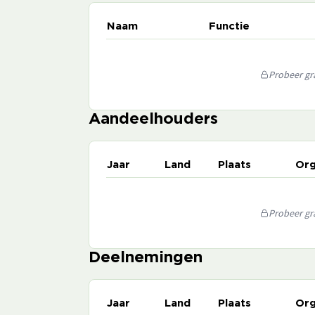
Naam
Functie
Probeer gra
Aandeelhouders
Jaar
Land
Plaats
Org
Probeer gra
Deelnemingen
Jaar
Land
Plaats
Org