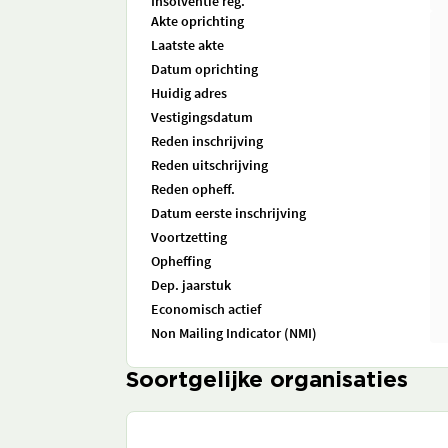
Insolventie reg.
Akte oprichting
Laatste akte
Datum oprichting
Huidig adres
Vestigingsdatum
Reden inschrijving
Reden uitschrijving
Reden opheff.
Datum eerste inschrijving
Voortzetting
Opheffing
Dep. jaarstuk
Economisch actief
Non Mailing Indicator (NMI)
Soortgelijke organisaties