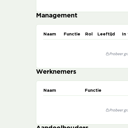
Management
Naam
Functie
Rol
Leeftijd
In
Probeer gra
Werknemers
Naam
Functie
Probeer gra