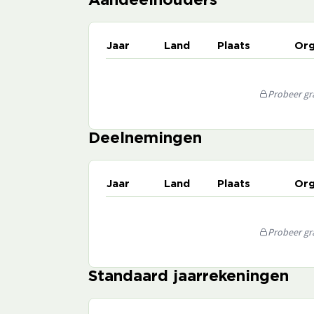
Aandeelhouders
Jaar
Land
Plaats
Org
Probeer gra
Deelnemingen
Jaar
Land
Plaats
Org
Probeer gra
Standaard jaarrekeningen