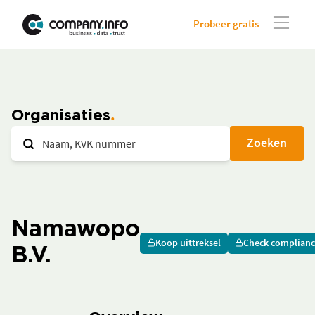
Probeer gratis
Organisaties
Zoeken
Namawopo
Koop uittreksel
Check complian
B.V.