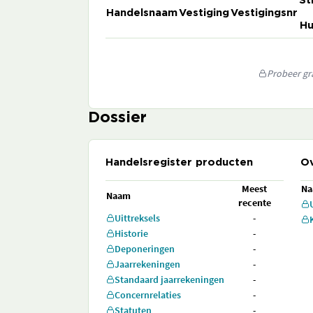
St
Handelsnaam
Vestiging
Vestigingsnr
Hu
Probeer gra
Dossier
Handelsregister producten
Ov
Meest
N
Naam
recente
Uittreksels
-
Historie
-
Deponeringen
-
Jaarrekeningen
-
Standaard jaarrekeningen
-
Concernrelaties
-
Statuten
-