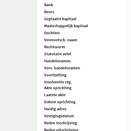
Bank
Beurs
Geplaatst kapitaal
Maatschappelijk kapitaal
Dochters
Vennootsch. naam
Rechtsvorm
Statutaire zetel
Handelsnamen
Verv. handelsnamen
Voortzetting
Insolventie reg.
Akte oprichting
Laatste akte
Datum oprichting
Huidig adres
Vestigingsdatum
Reden inschrijving
Reden uitschrijving