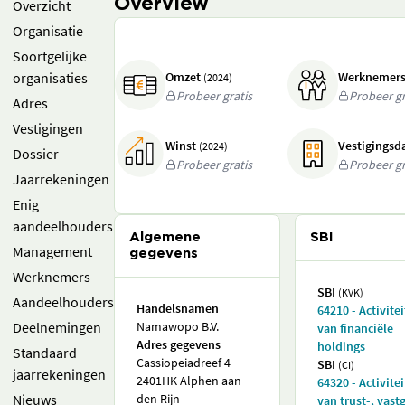
Overview
Overzicht
Organisatie
Soortgelijke
organisaties
Omzet
Werknemer
(2024)
Probeer gratis
Probeer gr
Adres
Vestigingen
Winst
Vestigings
(2024)
Dossier
Probeer gratis
Probeer gr
Jaarrekeningen
Enig
aandeelhouders
Algemene
SBI
Management
gegevens
Werknemers
SBI
(KVK)
Aandeelhouders
Handelsnamen
64210 - Activite
Deelnemingen
Namawopo B.V.
van financiële
Adres gegevens
holdings
Standaard
Cassiopeiadreef 4
SBI
(CI)
jaarrekeningen
2401HK Alphen aan
64320 - Activite
Nieuws
den Rijn
van trust-, vast