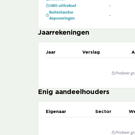
UBO-uittreksel
-
Buitenlandse
-
deponeringen
Jaarrekeningen
Jaar
Verslag
A
Probeer gra
Enig aandeelhouders
Eigenaar
Sector
We
Probeer gra