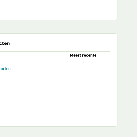
cten
Meest recente
-
porten
-