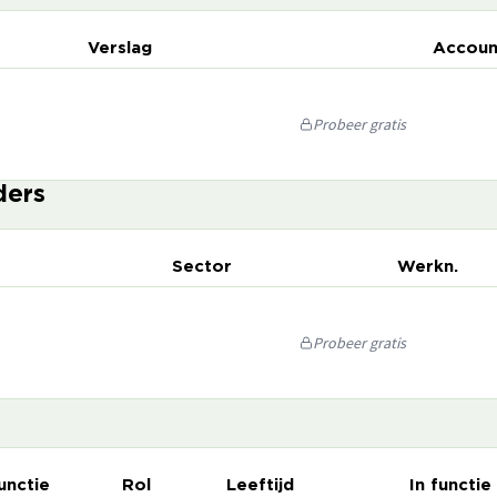
Verslag
Accoun
Probeer gratis
ders
Sector
Werkn.
Probeer gratis
unctie
Rol
Leeftijd
In functie