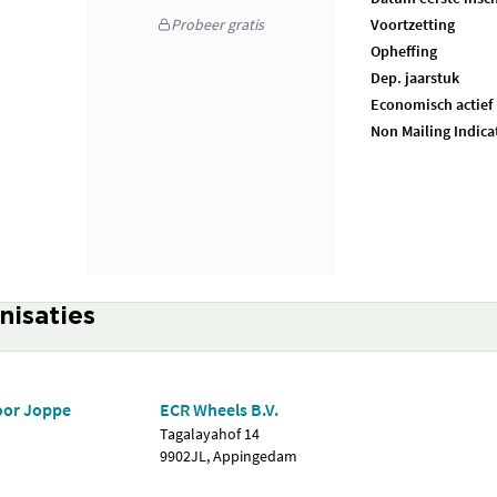
Probeer gratis
Voortzetting
Opheffing
Dep. jaarstuk
Economisch actief
Non Mailing Indica
nisaties
oor Joppe
ECR Wheels B.V.
Tagalayahof 14
9902JL, Appingedam