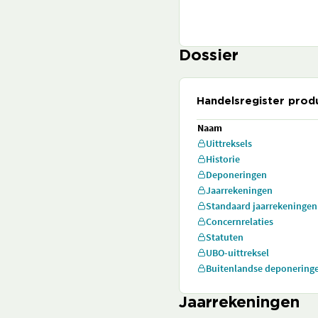
Dossier
Handelsregister prod
Naam
Uittreksels
Historie
Deponeringen
Jaarrekeningen
Standaard jaarrekeningen
Concernrelaties
Statuten
UBO-uittreksel
Buitenlandse deponering
Jaarrekeningen