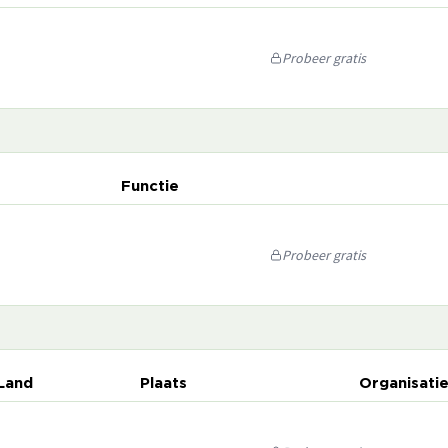
Probeer gratis
Functie
Probeer gratis
Land
Plaats
Organisati