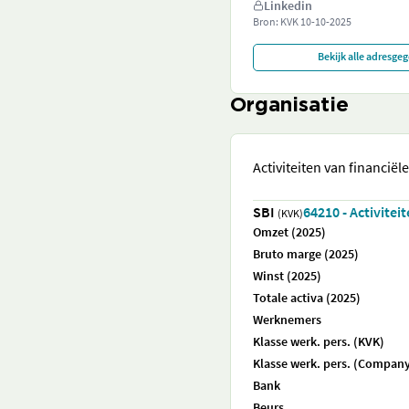
Linkedin
Bron: KVK
10-10-2025
Bekijk alle adresge
Organisatie
Activiteiten van financiël
SBI
64210 - Activitei
(KVK)
Omzet (2025)
Bruto marge (2025)
Winst (2025)
Totale activa (2025)
Werknemers
Klasse werk. pers. (KVK)
Klasse werk. pers. (Company
Bank
Beurs