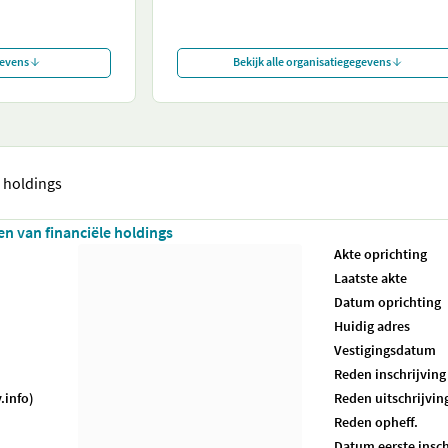
gevens
Bekijk alle organisatiegegevens
e holdings
ten van financiële holdings
Akte oprichting
Laatste akte
Datum oprichting
Huidig adres
Vestigingsdatum
Reden inschrijving
.info)
Reden uitschrijvin
Reden opheff.
Datum eerste insch