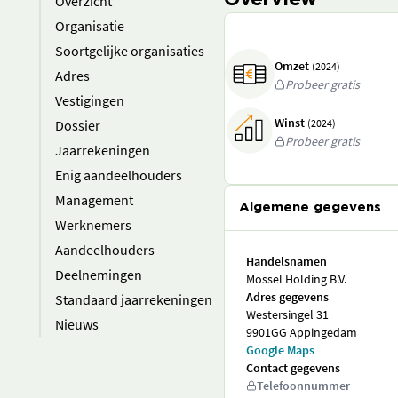
Overview
Overzicht
Organisatie
Soortgelijke organisaties
Omzet
(2024)
Adres
Probeer gratis
Vestigingen
Winst
Dossier
(2024)
Probeer gratis
Jaarrekeningen
Enig aandeelhouders
Management
Algemene gegevens
Werknemers
Aandeelhouders
Handelsnamen
Deelnemingen
Mossel Holding B.V.
Adres gegevens
Standaard jaarrekeningen
Westersingel 31
Nieuws
9901GG Appingedam
Google Maps
Contact gegevens
Telefoonnummer