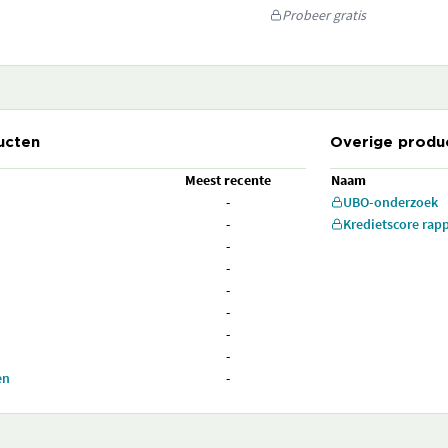
Probeer gratis
ucten
Overige produ
Meest recente
Naam
-
UBO-onderzoek
-
Kredietscore rap
-
-
-
-
-
-
en
-