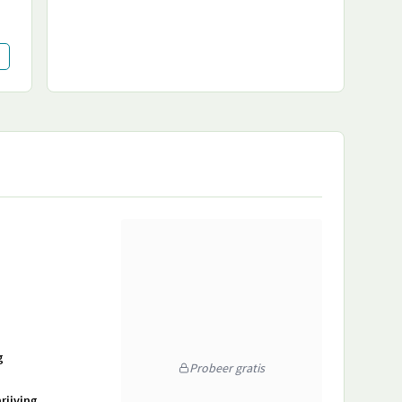
g
Probeer gratis
rijving