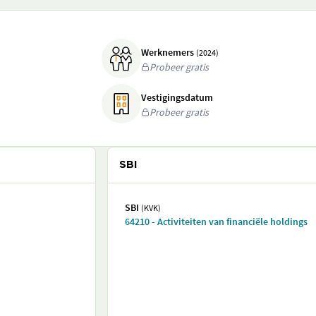
Werknemers
(2024)
Probeer gratis
Vestigingsdatum
Probeer gratis
SBI
SBI
(KVK)
64210 - Activiteiten van financiële holdings