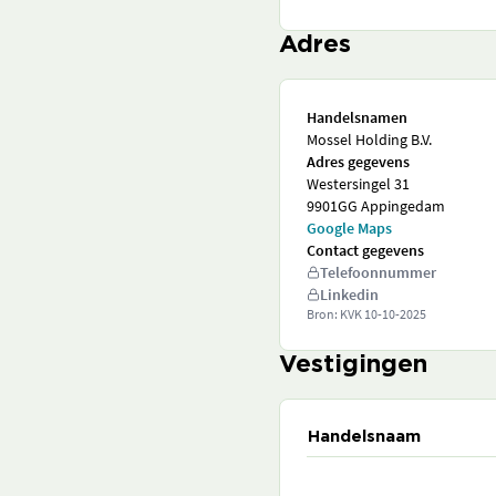
Adres
Handelsnamen
Mossel Holding B.V.
Adres gegevens
Westersingel 31
9901GG Appingedam
Google Maps
Contact gegevens
Telefoonnummer
Linkedin
Bron: KVK
10-10-2025
Vestigingen
Handelsnaam