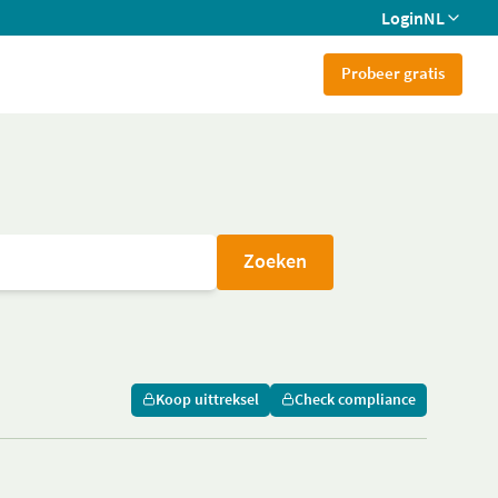
Login
NL
Probeer gratis
Zoeken
Koop uittreksel
Check compliance