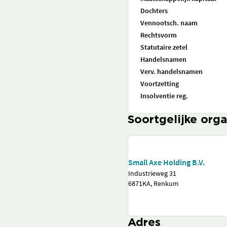
Dochters
Vennootsch. naam
Rechtsvorm
Statutaire zetel
Handelsnamen
Verv. handelsnamen
Voortzetting
Insolventie reg.
Soortgelijke orga
Small Axe Holding B.V.
Industrieweg 31
6871KA, Renkum
Adres