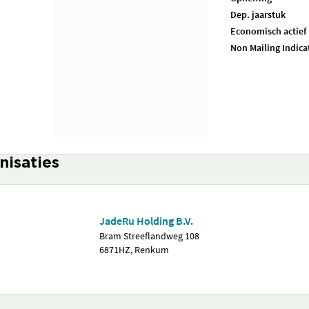
Dep. jaarstuk
Economisch actief
Non Mailing Indica
nisaties
JadeRu Holding B.V.
Bram Streeflandweg 108
6871HZ, Renkum