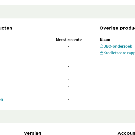
ucten
Overige produ
Meest recente
Naam
-
UBO-onderzoek
-
Kredietscore rap
-
-
-
-
-
-
en
-
Verslag
Accoun