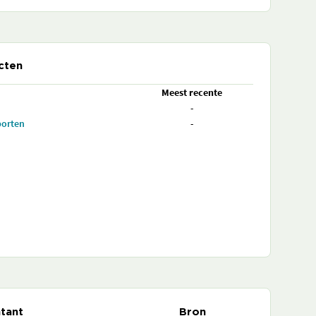
cten
Meest recente
-
porten
-
tant
Bron