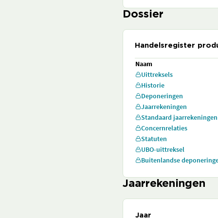
Dossier
Handelsregister prod
Naam
Uittreksels
Historie
Deponeringen
Jaarrekeningen
Standaard jaarrekeningen
Concernrelaties
Statuten
UBO-uittreksel
Buitenlandse deponering
Jaarrekeningen
Jaar