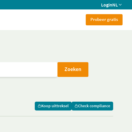
Login
NL
Probeer gratis
Zoeken
Koop uittreksel
Check compliance