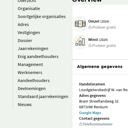
Overview
Overzicht
Organisatie
Soortgelijke organisaties
Omzet
(2024)
Adres
Probeer gratis
Vestigingen
Winst
Dossier
(2024)
Probeer gratis
Jaarrekeningen
Enig aandeelhouders
Management
Algemene gegevens
Werknemers
Aandeelhouders
Handelsnamen
Deelnemingen
Loodgietersbedrijf W. van Roo
Adres gegevens
Standaard jaarrekeningen
Bram Streeflandweg 32
Nieuws
6871HW Renkum
Google Maps
Contact gegevens
Telefoonnummer