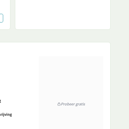
g
Probeer gratis
rijving