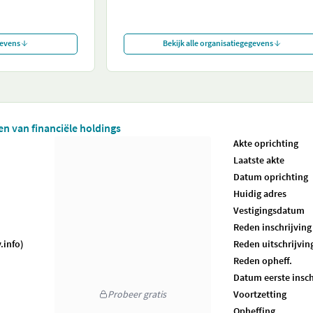
gevens
Bekijk alle organisatiegegevens
ten van financiële holdings
Akte oprichting
Laatste akte
Datum oprichting
Huidig adres
Vestigingsdatum
Reden inschrijving
.info)
Reden uitschrijvin
Reden opheff.
Datum eerste insch
Probeer gratis
Voortzetting
Opheffing