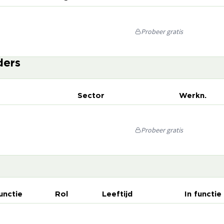
Probeer gratis
ders
Sector
Werkn.
Probeer gratis
unctie
Rol
Leeftijd
In functie