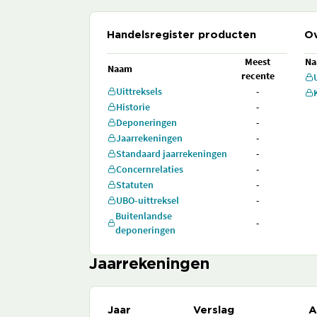
Handelsregister producten
Ov
Meest
N
Naam
recente
Uittreksels
-
Historie
-
Deponeringen
-
Jaarrekeningen
-
Standaard jaarrekeningen
-
Concernrelaties
-
Statuten
-
UBO-uittreksel
-
Buitenlandse
-
deponeringen
Jaarrekeningen
Jaar
Verslag
A