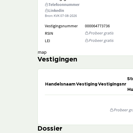
Telefoonnummer
Linkedin
Bron: KVK
07-08-2026
Vestigingsnummer
000064773736
Probeer gratis
RSIN
Probeer gratis
LEI
map
Vestigingen
St
Handelsnaam
Vestiging
Vestigingsnr
Hu
Probeer gra
Dossier