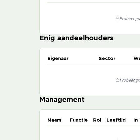
Probeer gra
Enig aandeelhouders
Eigenaar
Sector
We
Probeer gra
Management
Naam
Functie
Rol
Leeftijd
In