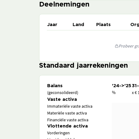
Deelnemingen
Jaar
Land
Plaats
Org
Probeer gra
Standaard jaarrekeningen
Balans
'24->'25
31
(geconsolideerd)
%
x € 
Vaste activa
Immateriële vaste activa
Materiële vaste activa
Financiële vaste activa
Vlottende activa
Vorderingen