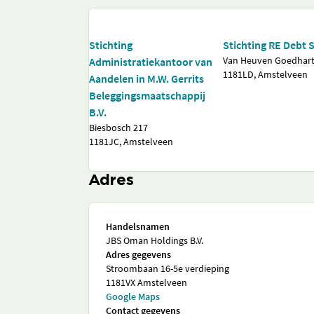
Stichting
Stichting RE Debt 
Van Heuven Goedhart
Administratiekantoor van
1181LD, Amstelveen
Aandelen in M.W. Gerrits
Beleggingsmaatschappij
B.V.
Biesbosch 217
1181JC, Amstelveen
Adres
Handelsnamen
JBS Oman Holdings B.V.
Adres gegevens
Stroombaan 16-5e verdieping
1181VX Amstelveen
Google Maps
Contact gegevens