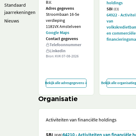
B.V.
holdings
Standaard
Adres gegevens
SBI
(CI)
jaarrekeningen
Stroombaan 16-5e
64922 - Activite
Nieuws
verdieping
van
1181VX Amstelveen
volkskredietba
Google Maps
en commerciële
Contact gegevens
financieringsm
Telefoonnummer
Linkedin
Bron: KVK
07-08-2026
Bekijk alle adresgegevens
Bekijk alle organisati
Organisatie
Activiteiten van financiële holdings
SBI
64210 - Activiteiten van financiële 
(KVK)