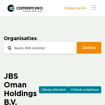
Probeer gratis
Organisaties
Zoeken
JBS
Oman
Koop uittreksel
Check compliance
Holdings
B.V.