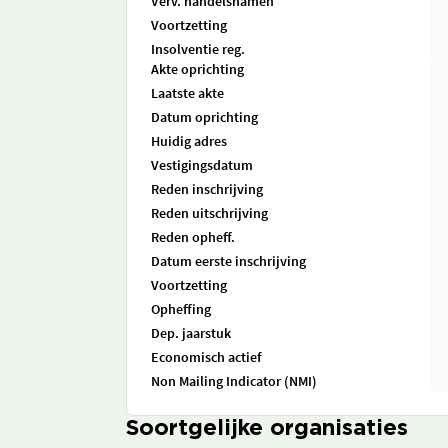
Verv. handelsnamen
Voortzetting
Insolventie reg.
Akte oprichting
Laatste akte
Datum oprichting
Huidig adres
Vestigingsdatum
Reden inschrijving
Reden uitschrijving
Reden opheff.
Datum eerste inschrijving
Voortzetting
Opheffing
Dep. jaarstuk
Economisch actief
Non Mailing Indicator (NMI)
Soortgelijke organisaties