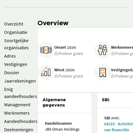
Overview
Overzicht
Organisatie
Soortgelijke
organisaties
Omzet
Werknemer
(2024)
Probeer gratis
Probeer gr
Adres
Vestigingen
Winst
Vestigings
(2024)
Dossier
Probeer gratis
Probeer gr
Jaarrekeningen
Enig
aandeelhouders
Algemene
SBI
Management
gegevens
Werknemers
SBI
(KVK)
Aandeelhouders
Handelsnamen
64210 - Activite
Deelnemingen
JBS Oman Holdings
van financiële