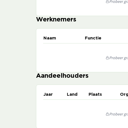
Probeer gra
Werknemers
Naam
Functie
Probeer gra
Aandeelhouders
Jaar
Land
Plaats
Org
Probeer gra