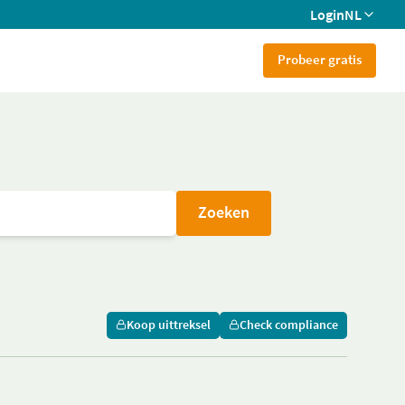
Login
NL
Probeer gratis
Zoeken
Koop uittreksel
Check compliance