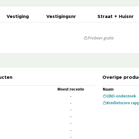
Vestiging
Vestigingsnr
Straat + Huisnr
Probeer gratis
ucten
Overige produ
Meest recente
Naam
-
UBO-onderzoek
-
Kredietscore rap
-
-
-
-
-