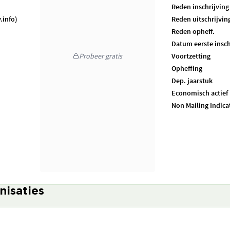
Reden inschrijving
.info)
Reden uitschrijvin
Reden opheff.
Datum eerste insch
Probeer gratis
Voortzetting
Opheffing
Dep. jaarstuk
Economisch actief
Non Mailing Indica
nisaties