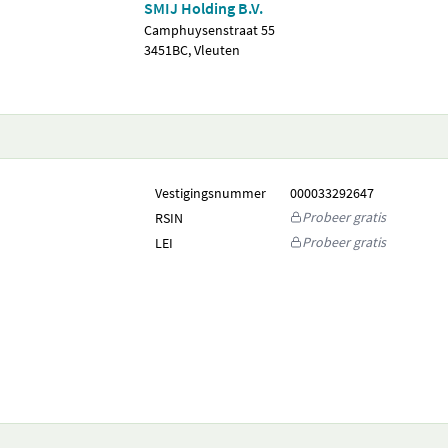
SMIJ Holding B.V.
Camphuysenstraat 55
3451BC, Vleuten
Vestigingsnummer
000033292647
Probeer gratis
RSIN
Probeer gratis
LEI