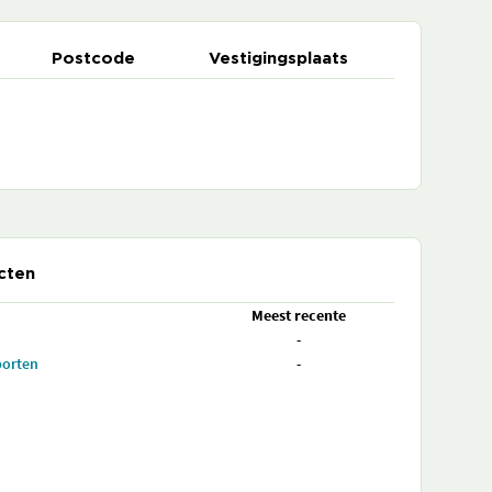
Postcode
Vestigingsplaats
cten
Meest recente
-
porten
-