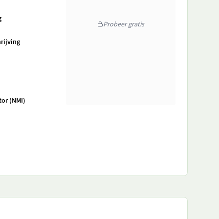
g
Probeer gratis
rijving
tor (NMI)