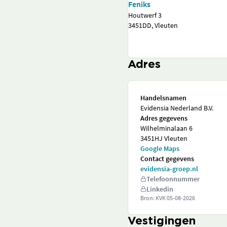
Feniks
Houtwerf 3
3451DD, Vleuten
Adres
Handelsnamen
Evidensia Nederland B.V.
Adres gegevens
Wilhelminalaan 6
3451HJ Vleuten
Google Maps
Contact gegevens
evidensia-groep.nl
Telefoonnummer
Linkedin
Bron: KVK
05-08-2026
Vestigingen