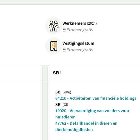
Werknemers
(2024)
Probeer gratis
Vestigingsdatum
Probeer gratis
SBI
SBI
(KVK)
64210 - Activiteiten van financiële holdings
SBI
(CI)
10920 - Vervaardiging van voeders voor
huisdieren
47762 - Detailhandel in dieren en
dierbenodigdheden