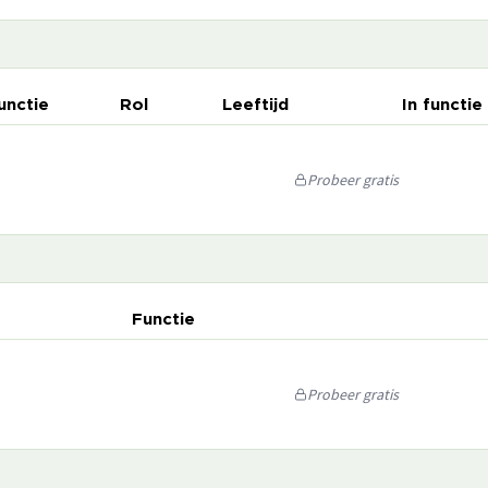
unctie
Rol
Leeftijd
In functie
Probeer gratis
Functie
Probeer gratis