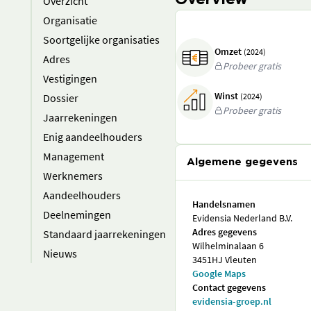
Overview
Overzicht
Organisatie
Soortgelijke organisaties
Omzet
(2024)
Adres
Probeer gratis
Vestigingen
Winst
Dossier
(2024)
Probeer gratis
Jaarrekeningen
Enig aandeelhouders
Management
Algemene gegevens
Werknemers
Aandeelhouders
Handelsnamen
Deelnemingen
Evidensia Nederland B.V.
Adres gegevens
Standaard jaarrekeningen
Wilhelminalaan 6
Nieuws
3451HJ Vleuten
Google Maps
Contact gegevens
evidensia-groep.nl