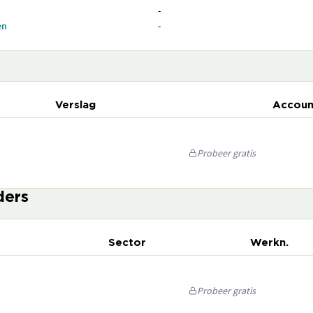
-
en
-
Verslag
Accoun
Probeer gratis
ders
Sector
Werkn.
Probeer gratis