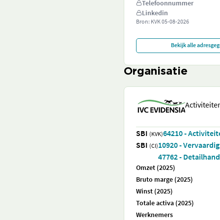
Telefoonnummer
Linkedin
Bron: KVK
05-08-2026
Bekijk alle adresge
Organisatie
Activiteit
SBI
64210 - Activitei
(KVK)
SBI
10920 - Vervaardig
(CI)
47762 - Detailhan
Omzet (2025)
Bruto marge (2025)
Winst (2025)
Totale activa (2025)
Werknemers