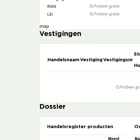
Probeer gratis
RSIN
Probeer gratis
LEI
map
Vestigingen
St
Handelsnaam
Vestiging
Vestigingsnr
Hu
Probeer gra
Dossier
Handelsregister producten
Ov
Meest
N