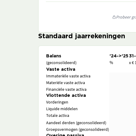
Probeer gra
Standaard jaarrekeningen
Balans
'24->'25
31
(geconsolideerd)
%
x € 
Vaste activa
Immateriële vaste activa
Materiële vaste activa
Financiële vaste activa
Vlottende activa
Vorderingen
Liquide middelen
Totale activa
Aandeel derden (geconsolideerd)
Groepsvermogen (geconsolideerd)
Overige passiva