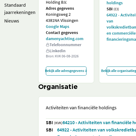
Holding B.V.
holdings
Standaard
Adres gegevens
SBI
(CI)
jaarrekeningen
Koningsweg 2
64922 - Activite
Nieuws
4381NA Vlissingen
van
Google Maps
volkskredietba
Contact gegevens
en commerciële
damenyachting.com
financieringsm
Telefoonnummer
Linkedin
Bron: KVK
06-08-2026
Bekijk alle adresgegevens
Bekijk alle organisati
Organisatie
Activiteiten van financiële holdings
SBI
64210 - Activiteiten van financiële 
(KVK)
SBI
64922 - Activiteiten van volkskrediet