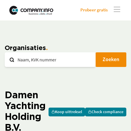
Probeer gratis
Organisaties
Zoeken
Damen
Yachting
Koop uittreksel
Check compliance
Holding
B.V.