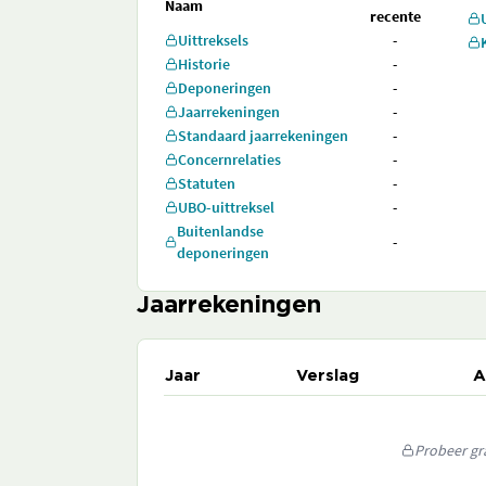
Naam
recente
Uittreksels
-
Historie
-
Deponeringen
-
Jaarrekeningen
-
Standaard jaarrekeningen
-
Concernrelaties
-
Statuten
-
UBO-uittreksel
-
Buitenlandse
-
deponeringen
Jaarrekeningen
Jaar
Verslag
A
Probeer gra