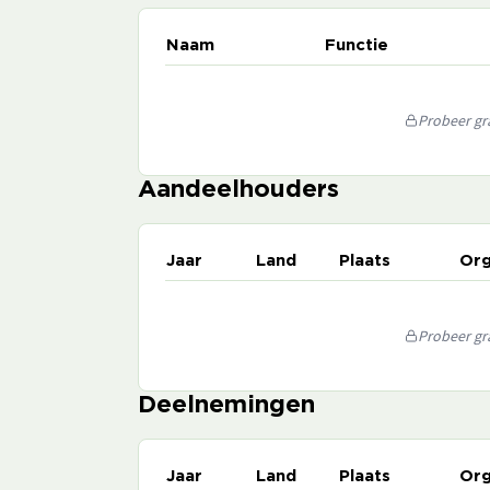
Naam
Functie
Probeer gra
Aandeelhouders
Jaar
Land
Plaats
Org
Probeer gra
Deelnemingen
Jaar
Land
Plaats
Org