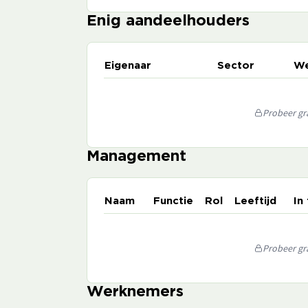
Enig aandeelhouders
Eigenaar
Sector
We
Probeer gra
Management
Naam
Functie
Rol
Leeftijd
In
Probeer gra
Werknemers