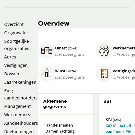
Overview
Overzicht
Organisatie
Soortgelijke
organisaties
Omzet
Werknemer
(2024)
Probeer gratis
Probeer gr
Adres
Vestigingen
Winst
Vestigings
(2024)
Dossier
Probeer gratis
Probeer gr
Jaarrekeningen
Enig
aandeelhouders
Algemene
SBI
Management
gegevens
Werknemers
SBI
(KVK)
Aandeelhouders
Handelsnamen
64210 - Activite
Deelnemingen
Damen Yachting
van financiële