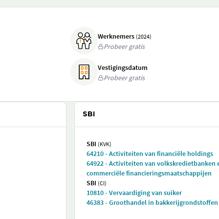
Werknemers
(2024)
Probeer gratis
Vestigingsdatum
Probeer gratis
SBI
SBI
(KVK)
64210 - Activiteiten van financiële holdings
64922 - Activiteiten van volkskredietbanken 
commerciële financieringsmaatschappijen
SBI
(CI)
10810 - Vervaardiging van suiker
46383 - Groothandel in bakkerijgrondstoffen