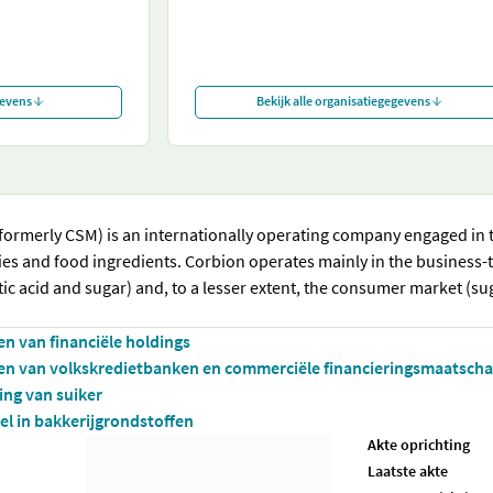
gevens
Bekijk alle organisatiegegevens
formerly CSM) is an internationally operating company engaged in 
ies and food ingredients. Corbion operates mainly in the business-
tic acid and sugar) and, to a lesser extent, the consumer market (su
ten van financiële holdings
iten van volkskredietbanken en commerciële financieringsmaatsch
ing van suiker
el in bakkerijgrondstoffen
Akte oprichting
Laatste akte