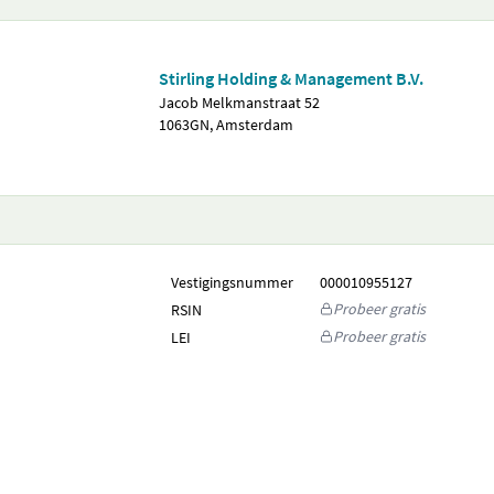
Stirling Holding & Management B.V.
Jacob Melkmanstraat 52
1063GN, Amsterdam
Vestigingsnummer
000010955127
Probeer gratis
RSIN
Probeer gratis
LEI