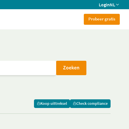
Login
NL
Probeer gratis
Zoeken
Koop uittreksel
Check compliance