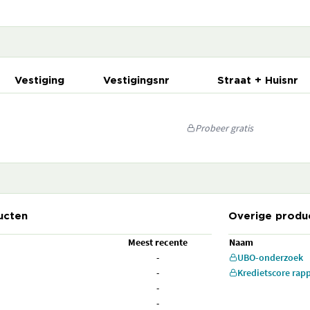
Vestiging
Vestigingsnr
Straat + Huisnr
Probeer gratis
ucten
Overige produ
Meest recente
Naam
-
UBO-onderzoek
-
Kredietscore rap
-
-