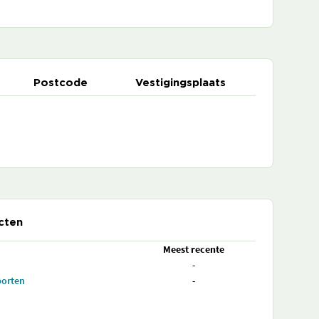
Postcode
Vestigingsplaats
cten
Meest recente
-
porten
-