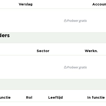
Verslag
Accoun
Probeer gratis
ders
Sector
Werkn.
Probeer gratis
unctie
Rol
Leeftijd
In functie