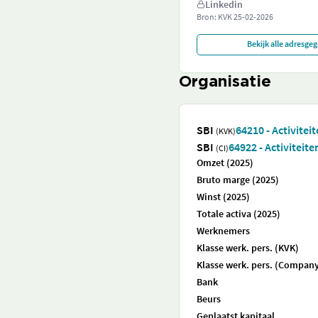
Linkedin
Bron: KVK
25-02-2026
Bekijk alle adresge
Organisatie
SBI
64210 - Activitei
(KVK)
SBI
64922 - Activitei
(CI)
Omzet (2025)
Bruto marge (2025)
Winst (2025)
Totale activa (2025)
Werknemers
Klasse werk. pers. (KVK)
Klasse werk. pers. (Company
Bank
Beurs
Geplaatst kapitaal