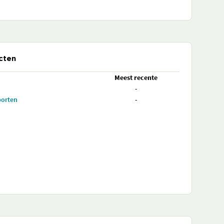
cten
Meest recente
-
porten
-