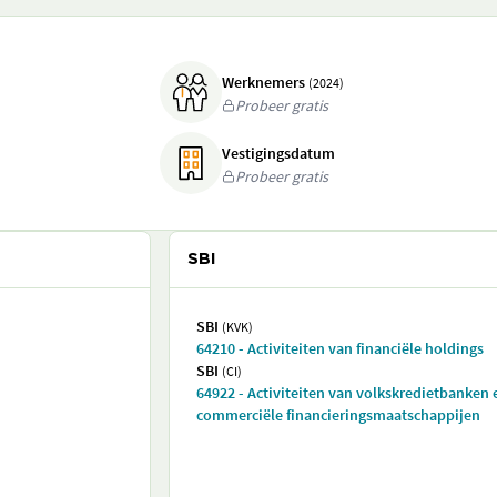
Werknemers
(2024)
Probeer gratis
Vestigingsdatum
Probeer gratis
SBI
SBI
(KVK)
64210 - Activiteiten van financiële holdings
SBI
(CI)
64922 - Activiteiten van volkskredietbanken 
commerciële financieringsmaatschappijen