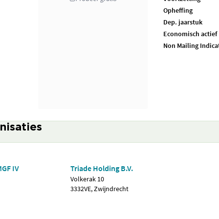
Opheffing
Dep. jaarstuk
Economisch actief
Non Mailing Indica
nisaties
MGF IV
Triade Holding B.V.
Volkerak 10
3332VE, Zwijndrecht