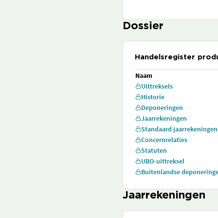
Dossier
Handelsregister prod
Naam
Uittreksels
Historie
Deponeringen
Jaarrekeningen
Standaard jaarrekeningen
Concernrelaties
Statuten
UBO-uittreksel
Buitenlandse deponering
Jaarrekeningen