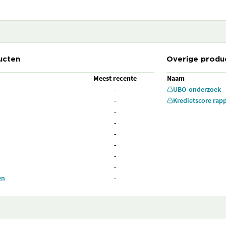
ucten
Overige produ
Meest recente
Naam
-
UBO-onderzoek
-
Kredietscore rap
-
-
-
-
-
-
en
-