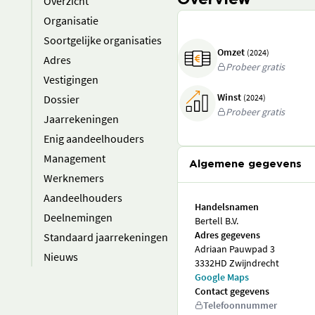
Overview
Overzicht
Organisatie
Soortgelijke organisaties
Omzet
(2024)
Adres
Probeer gratis
Vestigingen
Winst
Dossier
(2024)
Probeer gratis
Jaarrekeningen
Enig aandeelhouders
Management
Algemene gegevens
Werknemers
Aandeelhouders
Handelsnamen
Deelnemingen
Bertell B.V.
Adres gegevens
Standaard jaarrekeningen
Adriaan Pauwpad 3
Nieuws
3332HD Zwijndrecht
Google Maps
Contact gegevens
Telefoonnummer