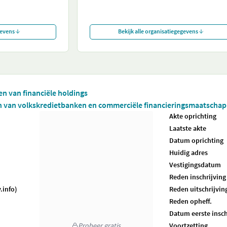
gevens
Bekijk alle organisatiegegevens
ten van financiële holdings
ten van volkskredietbanken en commerciële financieringsmaatschap
Akte oprichting
Laatste akte
Datum oprichting
Huidig adres
Vestigingsdatum
Reden inschrijving
.info)
Reden uitschrijvin
Reden opheff.
Datum eerste insch
Probeer gratis
Voortzetting