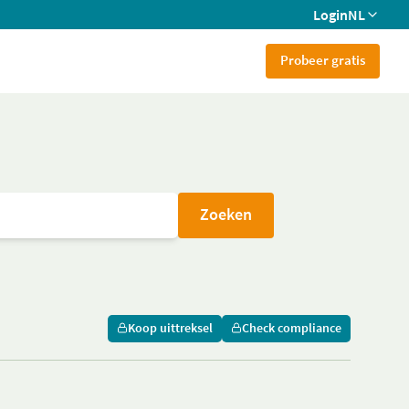
Login
NL
Probeer gratis
Zoeken
Koop uittreksel
Check compliance