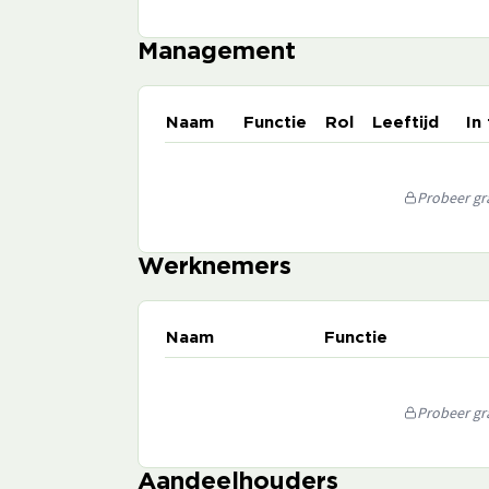
Management
Naam
Functie
Rol
Leeftijd
In
Probeer gra
Werknemers
Naam
Functie
Probeer gra
Aandeelhouders