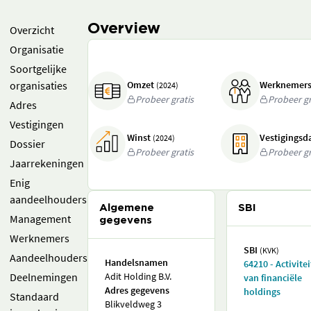
Overview
Overzicht
Organisatie
Soortgelijke
organisaties
Omzet
Werknemer
(2024)
Probeer gratis
Probeer gr
Adres
Vestigingen
Winst
Vestigings
(2024)
Dossier
Probeer gratis
Probeer gr
Jaarrekeningen
Enig
aandeelhouders
Algemene
SBI
Management
gegevens
Werknemers
SBI
(KVK)
Aandeelhouders
Handelsnamen
64210 - Activite
Deelnemingen
Adit Holding B.V.
van financiële
Adres gegevens
holdings
Standaard
Blikveldweg 3