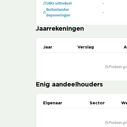
UBO-uittreksel
-
Buitenlandse
-
deponeringen
Jaarrekeningen
Jaar
Verslag
A
Probeer gra
Enig aandeelhouders
Eigenaar
Sector
We
Probeer gra