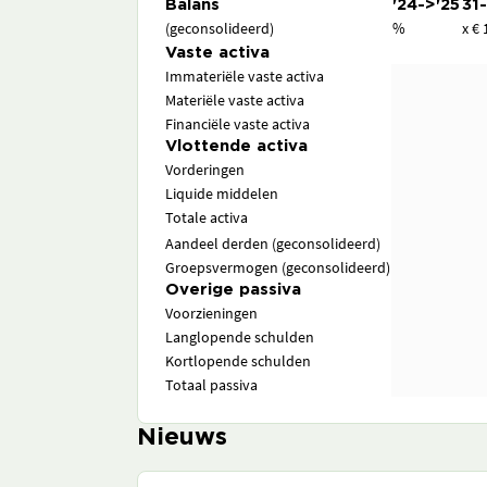
Balans
'24->'25
31
(geconsolideerd)
%
x € 
Vaste activa
Immateriële vaste activa
Materiële vaste activa
Financiële vaste activa
Vlottende activa
Vorderingen
Liquide middelen
Totale activa
Aandeel derden (geconsolideerd)
Groepsvermogen (geconsolideerd)
Overige passiva
Voorzieningen
Langlopende schulden
Kortlopende schulden
Totaal passiva
Nieuws