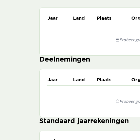
Jaar
Land
Plaats
Org
Probeer gra
Deelnemingen
Jaar
Land
Plaats
Org
Probeer gra
Standaard jaarrekeningen