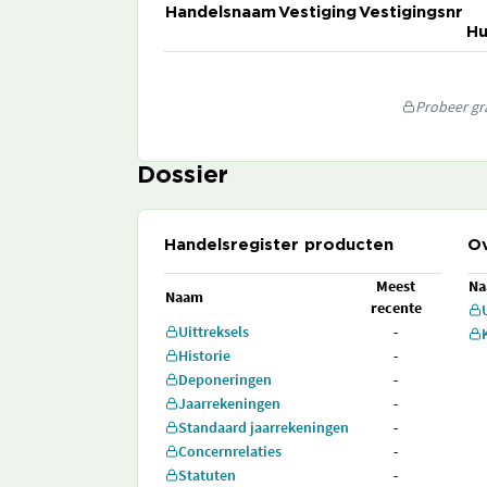
Handelsnaam
Vestiging
Vestigingsnr
Hu
Probeer gra
Dossier
Handelsregister producten
Ov
Meest
N
Naam
recente
Uittreksels
-
Historie
-
Deponeringen
-
Jaarrekeningen
-
Standaard jaarrekeningen
-
Concernrelaties
-
Statuten
-