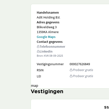
Handelsnamen
Adit Holding B.V.
Adres gegevens
Blikveldweg 3
1359KA Almere
Google Maps
Contact gegevens
Telefoonnummer
Linkedin
Bron: KVK
08-09-2025
Vestigingsnummer
000027626849
Probeer gratis
RSIN
Probeer gratis
LEI
map
Vestigingen
St