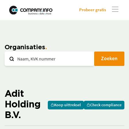
Probeer gratis
Organisaties
Zoeken
Adit
Holding
Koop uittreksel
Check compliance
B.V.