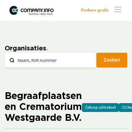
Probeer gratis
Organisaties
Zoeken
Begraafplaatsen
en Crematorium
Koop uittreksel
Che
Westgaarde B.V.