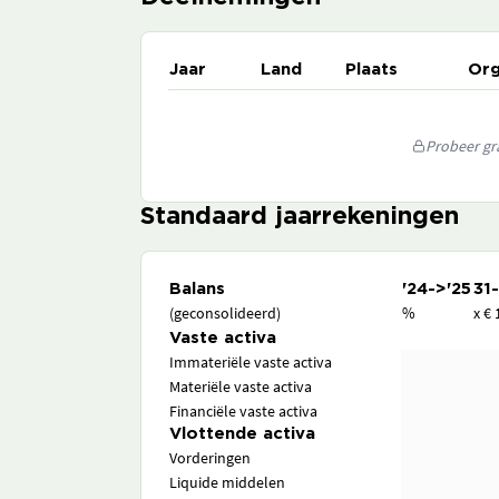
Jaar
Land
Plaats
Org
Probeer gra
Standaard jaarrekeningen
Balans
'24->'25
31
(geconsolideerd)
%
x € 
Vaste activa
Immateriële vaste activa
Materiële vaste activa
Financiële vaste activa
Vlottende activa
Vorderingen
Liquide middelen