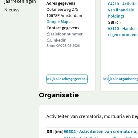
jaarrekeningen
Adres gegevens
64210 - Activite
Nieuws
Ookmeerweg 275
van financiële
1067SP Amsterdam
holdings
Google Maps
SBI
(CI)
Contact gegevens
68110 - Handel 
Telefoonnummer
eigen onroeren
Linkedin
Bron: KVK
08-08-2026
Bekijk alle adresgegevens
Bekijk alle organisati
Organisatie
Activiteiten van crematoria, mortuaria en b
SBI
96302 - Activiteiten van crematoria
(KVK)