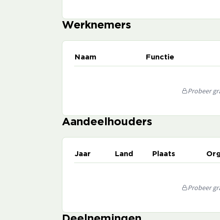
Werknemers
Naam
Functie
Probeer gra
Aandeelhouders
Jaar
Land
Plaats
Org
Probeer gra
Deelnemingen