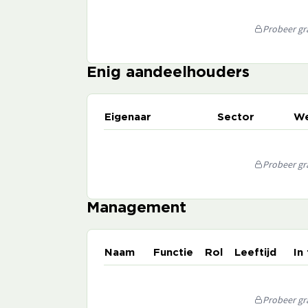
Probeer gra
Enig aandeelhouders
Eigenaar
Sector
We
Probeer gra
Management
Naam
Functie
Rol
Leeftijd
In
Probeer gra