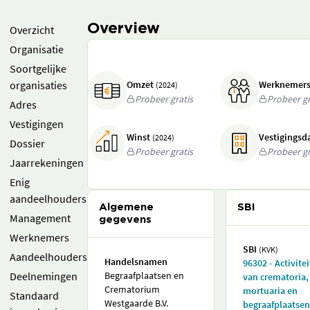
Overview
Overzicht
Organisatie
Soortgelijke
organisaties
Omzet
Werknemer
(2024)
Probeer gratis
Probeer gr
Adres
Vestigingen
Winst
Vestigings
(2024)
Dossier
Probeer gratis
Probeer gr
Jaarrekeningen
Enig
aandeelhouders
Algemene
SBI
Management
gegevens
Werknemers
SBI
(KVK)
Aandeelhouders
Handelsnamen
96302 - Activite
Deelnemingen
Begraafplaatsen en
van crematoria,
Crematorium
mortuaria en
Standaard
Westgaarde B.V.
begraafplaatsen