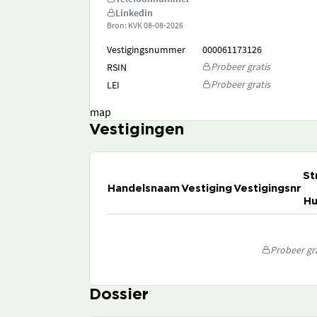
Linkedin
Bron: KVK
08-08-2026
Vestigingsnummer
000061173126
Probeer gratis
RSIN
Probeer gratis
LEI
map
Vestigingen
St
Handelsnaam
Vestiging
Vestigingsnr
Hu
Probeer gra
Dossier