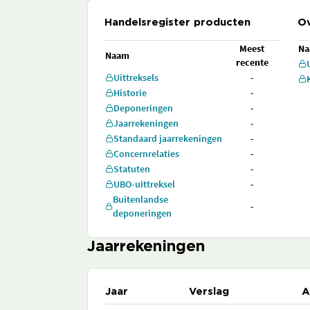
Handelsregister producten
Ov
Meest
N
Naam
recente
Uittreksels
-
Historie
-
Deponeringen
-
Jaarrekeningen
-
Standaard jaarrekeningen
-
Concernrelaties
-
Statuten
-
UBO-uittreksel
-
Buitenlandse
-
deponeringen
Jaarrekeningen
Jaar
Verslag
A