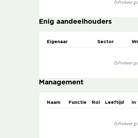
Probeer gra
Enig aandeelhouders
Eigenaar
Sector
We
Probeer gra
Management
Naam
Functie
Rol
Leeftijd
In
Probeer gra