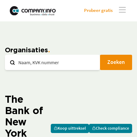
Probeer gratis
Organisaties
Zoeken
The
Bank of
New
Koop uittreksel
Check compliance
York