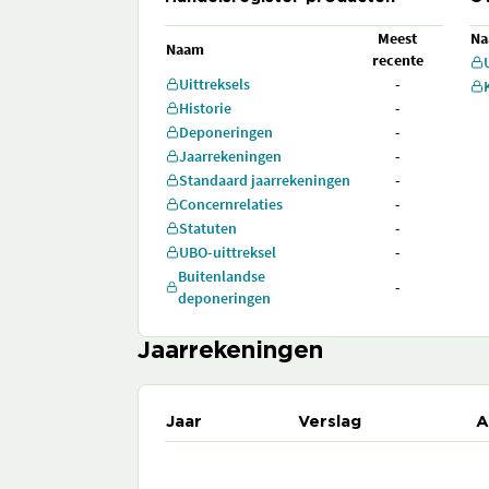
Meest
N
Naam
recente
Uittreksels
-
Historie
-
Deponeringen
-
Jaarrekeningen
-
Standaard jaarrekeningen
-
Concernrelaties
-
Statuten
-
UBO-uittreksel
-
Buitenlandse
-
deponeringen
Jaarrekeningen
Jaar
Verslag
A