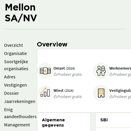
Mellon
SA/NV
Overview
Overzicht
Organisatie
Soortgelijke
organisaties
Omzet
Werknemer
(2024)
Probeer gratis
Probeer gr
Adres
Vestigingen
Winst
Vestigings
(2024)
Dossier
Probeer gratis
Probeer gr
Jaarrekeningen
Enig
aandeelhouders
Algemene
SBI
Management
gegevens