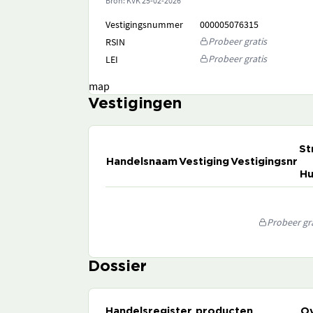
Bron: KVK
25-02-2026
Vestigingsnummer
000005076315
Probeer gratis
RSIN
Probeer gratis
LEI
map
Vestigingen
St
Handelsnaam
Vestiging
Vestigingsnr
Hu
Probeer gra
Dossier
Handelsregister producten
Ov