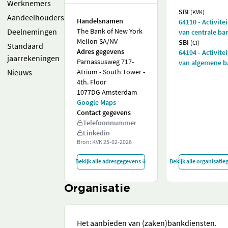
Werknemers
SBI
(KVK)
Aandeelhouders
Handelsnamen
64110 - Activite
Deelnemingen
The Bank of New York
van centrale ba
Mellon SA/NV
SBI
(CI)
Standaard
Adres gegevens
64194 - Activite
jaarrekeningen
Parnassusweg 717-
van algemene 
Nieuws
Atrium - South Tower -
4th. Floor
1077DG Amsterdam
Google Maps
Contact gegevens
Telefoonnummer
Linkedin
Bron: KVK
25-02-2026
Bekijk alle adresgegevens
Bekijk alle organisati
Organisatie
Het aanbieden van (zaken)bankdiensten.