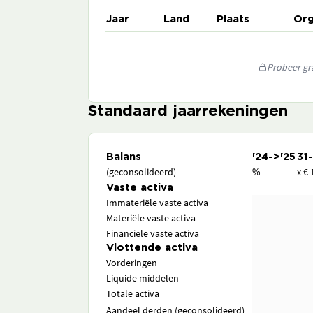
Jaar
Land
Plaats
Org
Probeer gra
Standaard jaarrekeningen
Balans
'24->'25
31
(geconsolideerd)
%
x € 
Vaste activa
Immateriële vaste activa
Materiële vaste activa
Financiële vaste activa
Vlottende activa
Vorderingen
Liquide middelen
Totale activa
Aandeel derden (geconsolideerd)