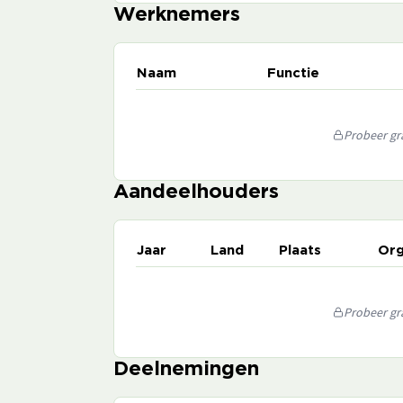
Werknemers
Naam
Functie
Probeer gra
Aandeelhouders
Jaar
Land
Plaats
Org
Probeer gra
Deelnemingen