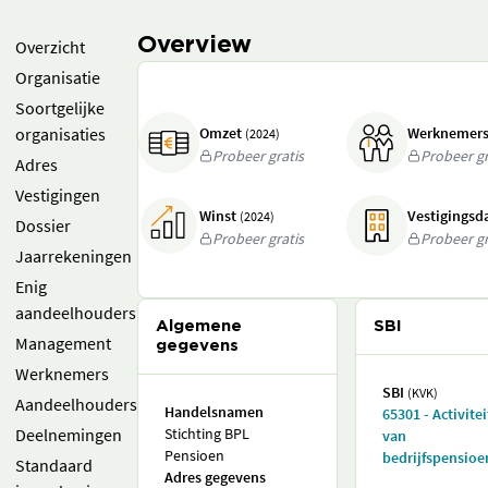
Overview
Overzicht
Organisatie
Soortgelijke
organisaties
Omzet
Werknemer
(2024)
Probeer gratis
Probeer gr
Adres
Vestigingen
Winst
Vestigings
(2024)
Dossier
Probeer gratis
Probeer gr
Jaarrekeningen
Enig
aandeelhouders
Algemene
SBI
Management
gegevens
Werknemers
SBI
(KVK)
Aandeelhouders
Handelsnamen
65301 - Activite
Deelnemingen
Stichting BPL
van
Pensioen
bedrijfspensio
Standaard
Adres gegevens