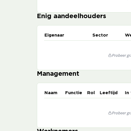
Enig aandeelhouders
Eigenaar
Sector
We
Probeer gra
Management
Naam
Functie
Rol
Leeftijd
In
Probeer gra