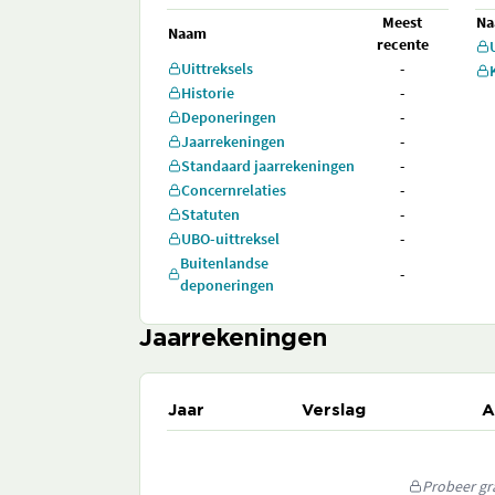
Meest
N
Naam
recente
Uittreksels
-
Historie
-
Deponeringen
-
Jaarrekeningen
-
Standaard jaarrekeningen
-
Concernrelaties
-
Statuten
-
UBO-uittreksel
-
Buitenlandse
-
deponeringen
Jaarrekeningen
Jaar
Verslag
A
Probeer gra