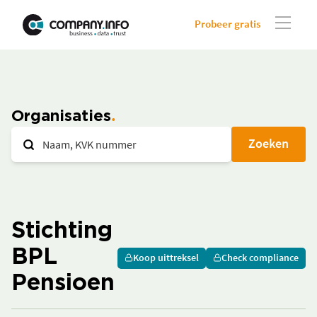
Probeer gratis
Organisaties
Zoeken
Stichting
BPL
Koop uittreksel
Check compliance
Pensioen