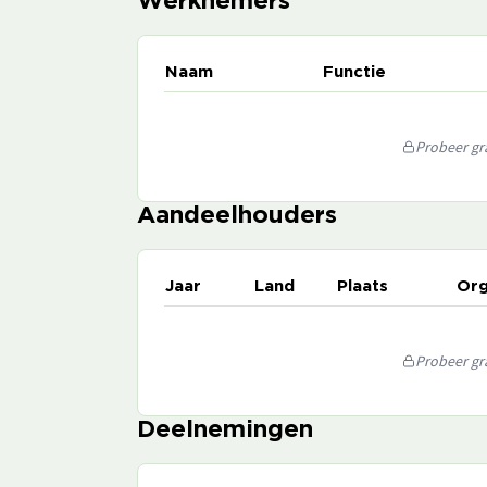
Werknemers
Naam
Functie
Probeer gra
Aandeelhouders
Jaar
Land
Plaats
Org
Probeer gra
Deelnemingen