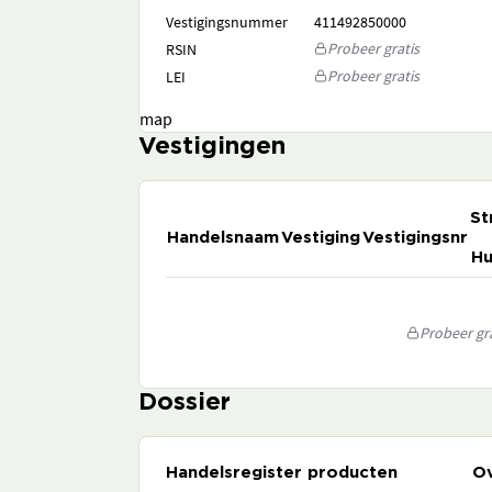
Vestigingsnummer
411492850000
Probeer gratis
RSIN
Probeer gratis
LEI
map
Vestigingen
St
Handelsnaam
Vestiging
Vestigingsnr
Hu
Probeer gra
Dossier
Handelsregister producten
Ov