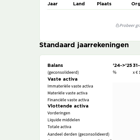
Jaar
Land
Plaats
Org
Probeer gra
Standaard jaarrekeningen
Balans
'24->'25
31
(geconsolideerd)
%
x € 
Vaste activa
Immateriële vaste activa
Materiële vaste activa
Financiële vaste activa
Vlottende activa
Vorderingen
Liquide middelen
Totale activa
Aandeel derden (geconsolideerd)