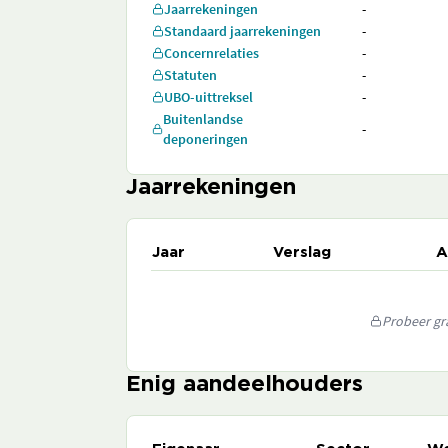
Jaarrekeningen
-
Standaard jaarrekeningen
-
Concernrelaties
-
Statuten
-
UBO-uittreksel
-
Buitenlandse
-
deponeringen
Jaarrekeningen
Jaar
Verslag
A
Probeer gra
Enig aandeelhouders