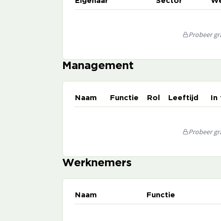
Eigenaar
Sector
We
Probeer gra
Management
Naam
Functie
Rol
Leeftijd
In
Probeer gra
Werknemers
Naam
Functie