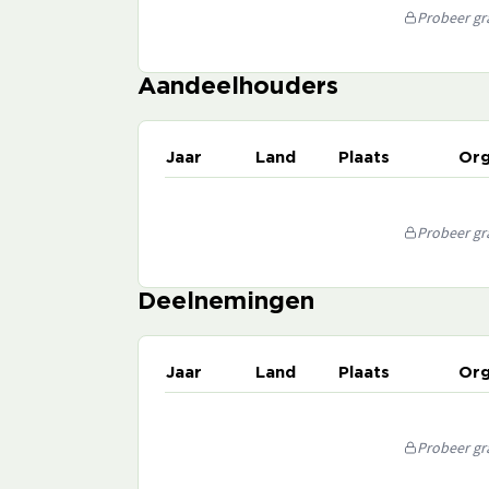
Probeer gra
Aandeelhouders
Jaar
Land
Plaats
Org
Probeer gra
Deelnemingen
Jaar
Land
Plaats
Org
Probeer gra