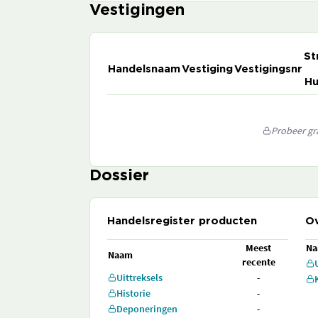
Vestigingen
St
Handelsnaam
Vestiging
Vestigingsnr
Hu
Probeer gra
Dossier
Handelsregister producten
Ov
Meest
N
Naam
recente
Uittreksels
-
Historie
-
Deponeringen
-