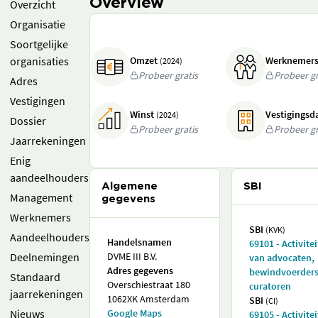
Overview
Overzicht
Organisatie
Soortgelijke
organisaties
Omzet
Werknemer
(2024)
Probeer gratis
Probeer gr
Adres
Vestigingen
Winst
Vestigings
(2024)
Dossier
Probeer gratis
Probeer gr
Jaarrekeningen
Enig
aandeelhouders
Algemene
SBI
Management
gegevens
Werknemers
SBI
(KVK)
Aandeelhouders
Handelsnamen
69101 - Activite
Deelnemingen
DVME III B.V.
van advocaten,
Adres gegevens
bewindvoerders
Standaard
Overschiestraat 180
curatoren
jaarrekeningen
1062XK Amsterdam
SBI
(CI)
Nieuws
Google Maps
69105 - Activite