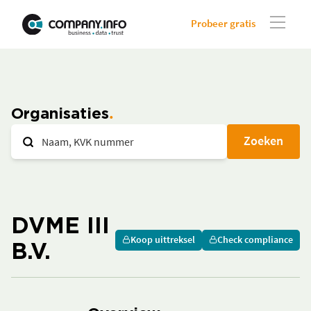
Probeer gratis
Organisaties
Zoeken
DVME III
Koop uittreksel
Check compliance
B.V.