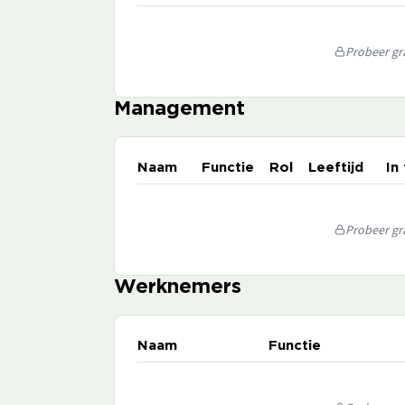
Probeer gra
Management
Naam
Functie
Rol
Leeftijd
In
Probeer gra
Werknemers
Naam
Functie