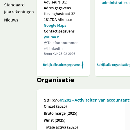
Adviseurs B.V.
administratiec
Standaard
Adres gegevens
jaarrekeningen
Havinghastraat 32
Nieuws
1817DA Alkmaar
Google Maps
Contact gegevens
youraa.nl
Telefoonnummer
Linkedin
Bron: KVK
25-02-2026
Bekijk alle adresgegevens
Bekijk alle organisati
Organisatie
SBI
69202 - Activiteiten van accountan
(KVK)
Omzet (2025)
Bruto marge (2025)
Winst (2025)
Totale activa (2025)