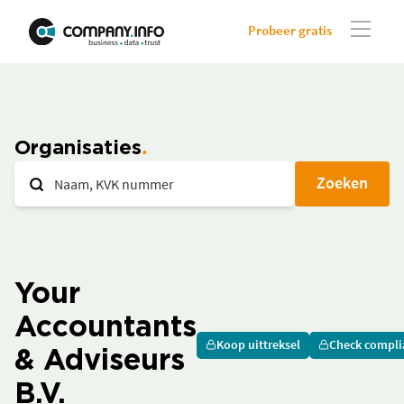
Probeer gratis
Organisaties
Zoeken
Your
Accountants
Koop uittreksel
Check compli
& Adviseurs
B.V.