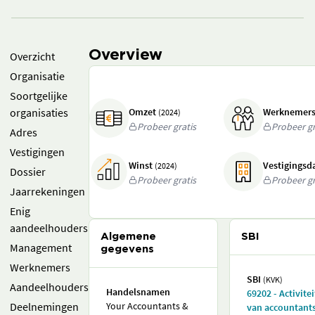
Overview
Overzicht
Organisatie
Soortgelijke
organisaties
Omzet
Werknemer
(2024)
Probeer gratis
Probeer gr
Adres
Vestigingen
Winst
Vestigings
(2024)
Dossier
Probeer gratis
Probeer gr
Jaarrekeningen
Enig
aandeelhouders
Algemene
SBI
Management
gegevens
Werknemers
SBI
(KVK)
Aandeelhouders
Handelsnamen
69202 - Activite
Deelnemingen
Your Accountants &
van accountant