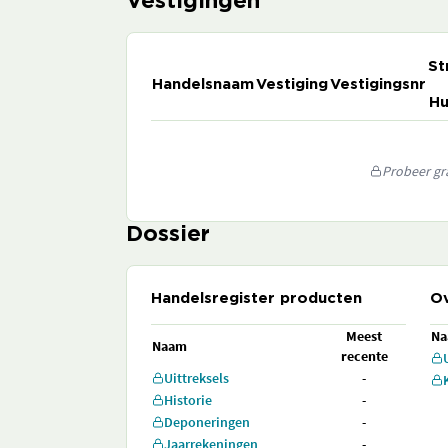
Vestigingen
St
Handelsnaam
Vestiging
Vestigingsnr
Hu
Probeer gra
Dossier
Handelsregister producten
Ov
Meest
N
Naam
recente
Uittreksels
-
Historie
-
Deponeringen
-
Jaarrekeningen
-