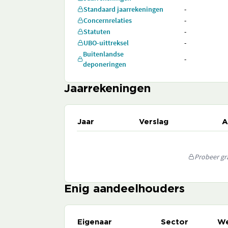
Standaard jaarrekeningen
-
Concernrelaties
-
Statuten
-
UBO-uittreksel
-
Buitenlandse
-
deponeringen
Jaarrekeningen
Jaar
Verslag
A
Probeer gra
Enig aandeelhouders
Eigenaar
Sector
We