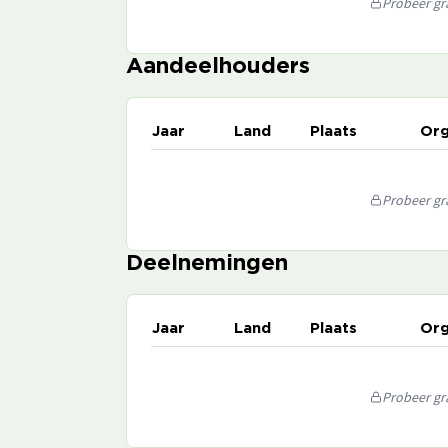
Probeer gra
Aandeelhouders
Jaar
Land
Plaats
Org
Probeer gra
Deelnemingen
Jaar
Land
Plaats
Org
Probeer gra