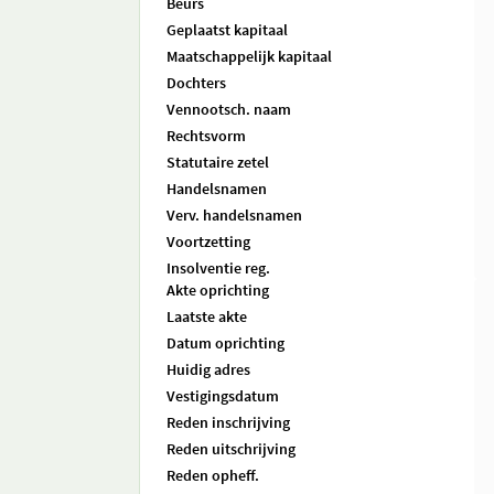
Beurs
Geplaatst kapitaal
Maatschappelijk kapitaal
Dochters
Vennootsch. naam
Rechtsvorm
Statutaire zetel
Handelsnamen
Verv. handelsnamen
Voortzetting
Insolventie reg.
Akte oprichting
Laatste akte
Datum oprichting
Huidig adres
Vestigingsdatum
Reden inschrijving
Reden uitschrijving
Reden opheff.