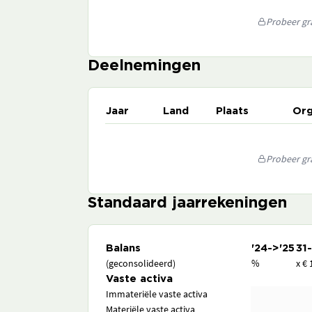
Probeer gra
Deelnemingen
Jaar
Land
Plaats
Org
Probeer gra
Standaard jaarrekeningen
Balans
'24->'25
31
(geconsolideerd)
%
x € 
Vaste activa
Immateriële vaste activa
Materiële vaste activa