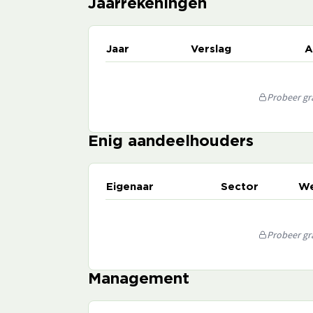
Jaarrekeningen
Jaar
Verslag
A
Probeer gra
Enig aandeelhouders
Eigenaar
Sector
We
Probeer gra
Management