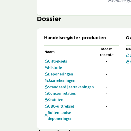
Probeer gra
Dossier
Handelsregister producten
Ov
Meest
N
Naam
recente
Uittreksels
-
Historie
-
Deponeringen
-
Jaarrekeningen
-
Standaard jaarrekeningen
-
Concernrelaties
-
Statuten
-
UBO-uittreksel
-
Buitenlandse
-
deponeringen