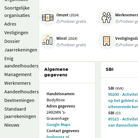
Soortgelijke
organisaties
Omzet
Werknemer
(2024)
Probeer gratis
Probeer gr
Adres
Vestigingen
Winst
Vestigings
(2024)
Dossier
Probeer gratis
Probeer gr
Jaarrekeningen
Enig
aandeelhouders
Algemene
SBI
Management
gegevens
Werknemers
SBI
(KVK)
Aandeelhouders
Handelsnamen
90200 - Activite
Deelnemingen
BodyRoxx
op het gebied v
Adres gegevens
uitvoerende ku
Standaard
2492MN 's-
SBI
(CI)
jaarrekeningen
Gravenhage
85521 - Activite
Nieuws
Google Maps
van dansschole
Contact gegevens
bodyroxx.nl