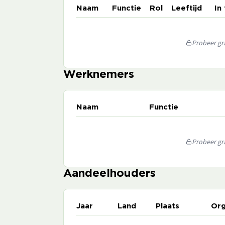
Naam
Functie
Rol
Leeftijd
In
Probeer gra
Werknemers
Naam
Functie
Probeer gra
Aandeelhouders
Jaar
Land
Plaats
Org