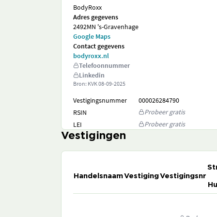
BodyRoxx
Adres gegevens
2492MN 's-Gravenhage
Google Maps
Contact gegevens
bodyroxx.nl
Telefoonnummer
Linkedin
Bron: KVK
08-09-2025
Vestigingsnummer
000026284790
Probeer gratis
RSIN
Probeer gratis
LEI
Vestigingen
St
Handelsnaam
Vestiging
Vestigingsnr
Hu