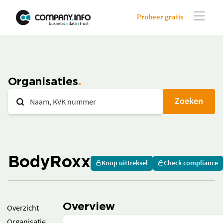
Probeer gratis
Organisaties
Zoeken
BodyRoxx
Koop uittreksel
Check compliance
Overview
Overzicht
Organisatie