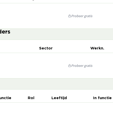
Probeer gratis
ders
Sector
Werkn.
Probeer gratis
unctie
Rol
Leeftijd
In functie