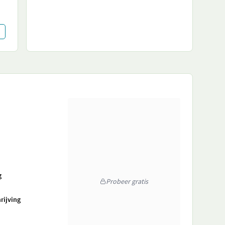
g
Probeer gratis
rijving