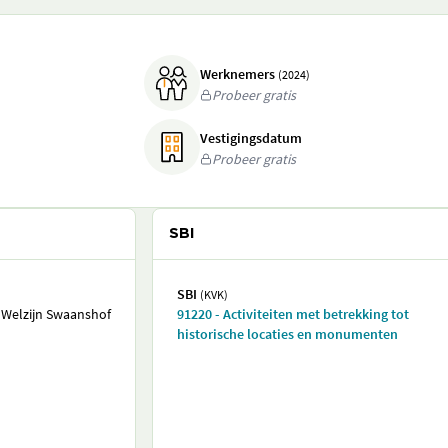
Werknemers
(2024)
Probeer gratis
Vestigingsdatum
Probeer gratis
SBI
SBI
(KVK)
 Welzijn Swaanshof
91220 - Activiteiten met betrekking tot
historische locaties en monumenten