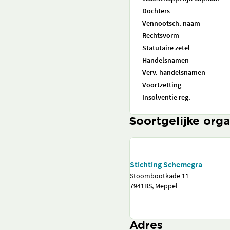
Dochters
Vennootsch. naam
Rechtsvorm
Statutaire zetel
Handelsnamen
Verv. handelsnamen
Voortzetting
Insolventie reg.
Soortgelijke orga
Stichting Schemegra
Stoombootkade 11
7941BS, Meppel
Adres