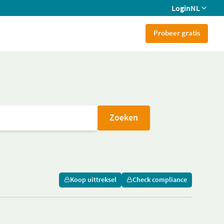
Login
NL
Probeer gratis
Zoeken
Koop uittreksel
Check compliance