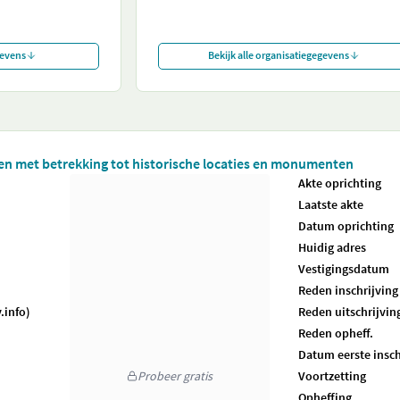
gevens
Bekijk alle organisatiegegevens
iten met betrekking tot historische locaties en monumenten
Akte oprichting
Laatste akte
Datum oprichting
Huidig adres
Vestigingsdatum
Reden inschrijving
.info)
Reden uitschrijvin
Reden opheff.
Datum eerste insch
Probeer gratis
Voortzetting
Opheffing