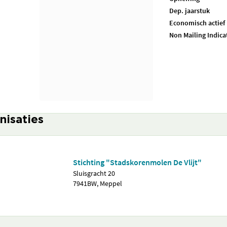
Dep. jaarstuk
Economisch actief
Non Mailing Indica
nisaties
Stichting "Stadskorenmolen De Vlijt"
Sluisgracht 20
7941BW, Meppel