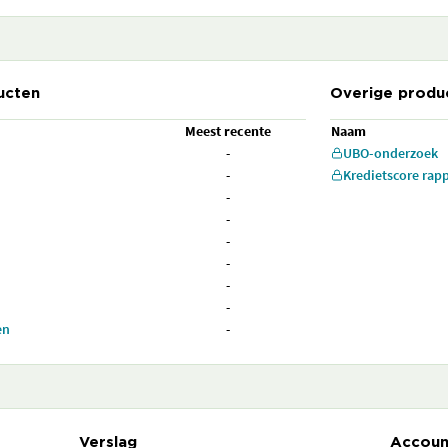
ucten
Overige produ
Meest recente
Naam
-
UBO-onderzoek
-
Kredietscore rap
-
-
-
-
-
-
en
-
Verslag
Accoun