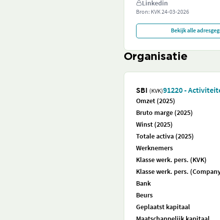
Linkedin
Bron: KVK
24-03-2026
Bekijk alle adresge
Organisatie
SBI
91220 - Activite
(KVK)
Omzet (2025)
Bruto marge (2025)
Winst (2025)
Totale activa (2025)
Werknemers
Klasse werk. pers. (KVK)
Klasse werk. pers. (Company
Bank
Beurs
Geplaatst kapitaal
Maatschappelijk kapitaal