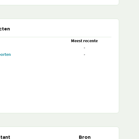
cten
Meest recente
-
porten
-
tant
Bron