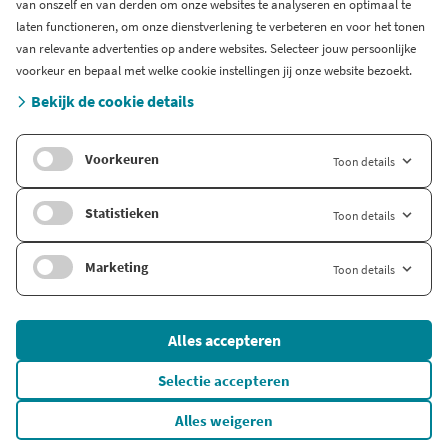
van onszelf en van derden om onze websites te analyseren en optimaal te
Blog
laten functioneren, om onze dienstverlening te verbeteren en voor het tonen
Support
van relevante advertenties op andere websites. Selecteer jouw persoonlijke
Systeem status en storingen
voorkeur en bepaal met welke cookie instellingen jij onze website bezoekt.
Gratis bedrijfsinformatie
Bekijk de cookie details
Zoek branche-informatie
Voorkeuren
Toon details
Internationaal
Company.info Deutschland
Statistieken
Toon details
Company.info English
Marketing
Toon details
© 2026 Company Info
Alles accepteren
Onderdeel van
FD Mediagroep
Algemene voorwaarden
Selectie accepteren
Privacybeleid
Alles weigeren