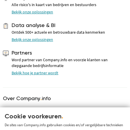
Alle risico's in kaart van bedrijven en bestuurders
Bekijk onze oplossingen
Data analyse & BI
Ontdek 500+ actuele en betrouwbare data kenmerken
Bekijk onze oplossingen
Partners
Word partner van Company.info en voorzie klanten van
diepgaande bedrijfsinformatie
Bekijk hoe je partner wordt
Over Company
.
info
Over ons
KVK serviceprovider
Cookie voorkeuren
.
Werken bij Company.info
De sites van Company.info gebruiken cookies en/of vergelijkbare technieken